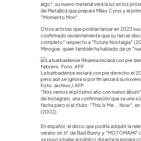
algo", su nuevo material verá la luz en los pr
de Metallica que prepara Miley Cyrus y el p
"Momento Mori".
Otros artistas que podrían lanzar en 2023 sus
confirmado recientemente que su tercer dis
completo" respecto a "Future Nostalgia" (2
Minogue, quien también ha hablado de un "nu
La barbadense iniciará con pie derecho el 2
pero aún se ignora si por fin lanzará su nove
Foto: archivo / AFP
"Nos vemos el próximo año con nuevo álbum",
de Instagram, una confirmación que se une a l
fecha pero sí el título: "This Is Me... Now", en
(2002).
En español, el disco que podría adquirir la re
verano sin ti" de Bad Bunny y "MOTOMAMI" de 
ya puso a bailar al público durante la espera 