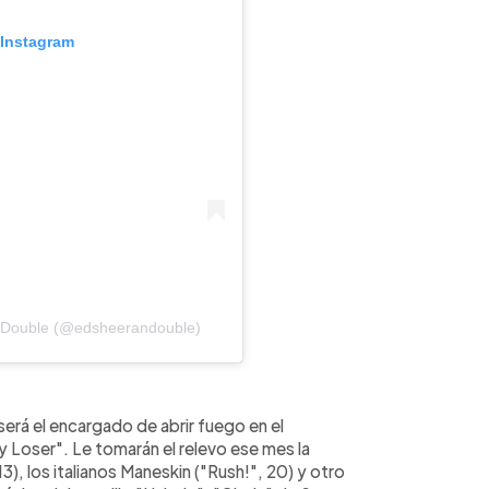
 Instagram
n Double (@edsheerandouble)
erá el encargado de abrir fuego en el
ry Loser". Le tomarán el relevo ese mes la
3), los italianos Maneskin ("Rush!", 20) y otro