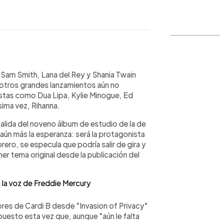
WhatsApp
Copiar link
Sam Smith, Lana del Rey y Shania Twain
e otros grandes lanzamientos aún no
tistas como Dua Lipa, Kylie Minogue, Ed
ima vez, Rihanna.
salida del noveno álbum de estudio de la de
aún más la esperanza: será la protagonista
ero, se especula que podría salir de gira y
er tema original desde la publicación del
 la voz de Freddie Mercury
ores de Cardi B desde "Invasion of Privacy"
puesto esta vez que, aunque "aún le falta