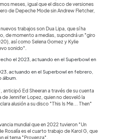
óximos meses, igual que el disco de versiones
rimero de Depeche Mode sin Andrew Fletcher,
 nuevos trabajos son Dua Lipa, que sí ha
co, de momento a medias, supondrá un "giro
020), así como Selena Gomez y Kylie
evo sonido".
023, actuando en el Superbowl en febrero,
no álbum.
 anticipó Ed Sheeran a través de su cuenta
a de Jennifer Lopez, quien no desveló la
 clara alusión a su disco "This Is Me... Then"
levancia mundial que en 2022 tuvieron "Un
Rosalía es el cuarto trabajo de Karol G, que
con el tema "Provenza".