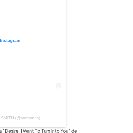
 Instagram
M SMITH (@samsmith)
"Desire, I Want To Turn Into You" de