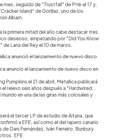
e mes, seguido de "Trustfall" de P!nk el 17 y,
"Cracker Island" de Gorillaz, uno de los
mon Albarn.
 la primera mitad del año cabe destacar tres
blico deseoso, empezando por "Did You Know
 de Lana del Rey el 10 de marzo.
ca anunció el lanzamiento de nuevo disco en
 Pumpkins el 21 de abril, Metallica publicará
l relevo seis años después a "Hardwired...
l mundo en una de las giras más colosales y
erá el tercer LP de estudio de Aitana, que
onfirmó a EFE, así como el del rapero canario
e Dani Fernández, Iván Ferreiro, Bunbury,
 otros. EFE