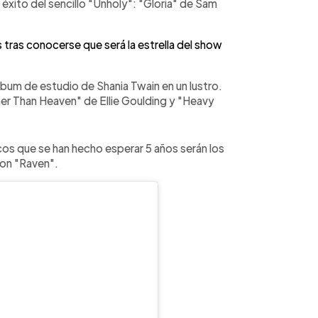
éxito del sencillo "Unholy": "Gloria" de Sam
 tras conocerse que será la estrella del show
lbum de estudio de Shania Twain en un lustro.
gher Than Heaven" de Ellie Goulding y "Heavy
cos que se han hecho esperar 5 años serán los
con "Raven".