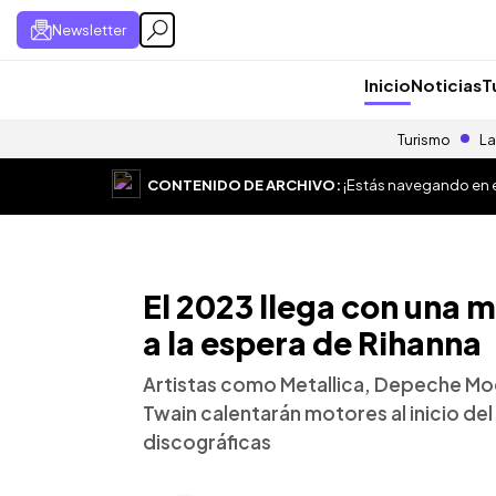
Newsletter
Inicio
Noticias
T
Turismo
La
CONTENIDO DE ARCHIVO:
¡Estás navegando en el
El 2023 llega con una
a la espera de Rihanna
Artistas como Metallica, Depeche Mod
Twain calentarán motores al inicio d
discográficas