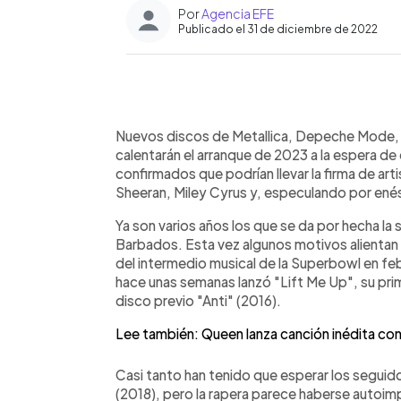
Por
Agencia EFE
Publicado el 31 de diciembre de 2022
0:00
Facebook
Twitter
►
Escuchar artículo
Nuevos discos de Metallica, Depeche Mode, 
calentarán el arranque de 2023 a la espera d
confirmados que podrían llevar la firma de ar
Sheeran, Miley Cyrus y, especulando por enés
Ya son varios años los que se da por hecha la 
Barbados. Esta vez algunos motivos alientan 
del intermedio musical de la Superbowl en febr
hace unas semanas lanzó "Lift Me Up", su prim
disco previo "Anti" (2016).
Lee también: Queen lanza canción inédita con
Casi tanto han tenido que esperar los seguid
(2018), pero la rapera parece haberse autoim