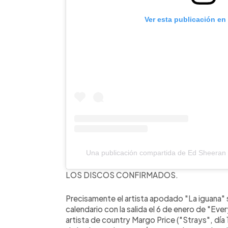
Ver esta publicación en
Una publicación compartida de Ed Sheera
LOS DISCOS CONFIRMADOS.
Precisamente el artista apodado "La iguana" s
calendario con la salida el 6 de enero de "Eve
artista de country Margo Price ("Strays", día 1