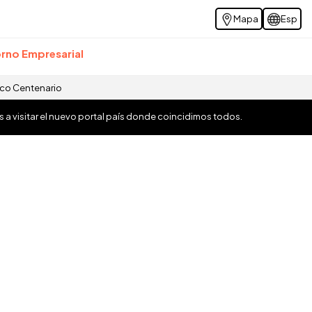
Mapa
Esp
rno Empresarial
ico Centenario
os a visitar el nuevo portal país donde coincidimos todos.