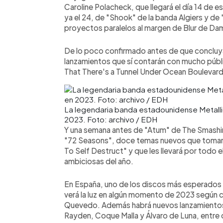
Caroline Polacheck, que llegará el día 14 de es
ya el 24, de "Shook" de la banda Algiers y de 
proyectos paralelos al margen de Blur de Da
De lo poco confirmado antes de que concluya
lanzamientos que sí contarán con mucho pú
That There's a Tunnel Under Ocean Boulevard"
La legendaria banda estadounidense Metalli
2023. Foto: archivo / EDH
Y una semana antes de "Atum" de The Smashing
"72 Seasons", doce temas nuevos que toman e
To Self Destruct" y que les llevará por todo e
ambiciosas del año.
En España, uno de los discos más esperados s
verá la luz en algún momento de 2023 según c
Quevedo. Además habrá nuevos lanzamientos d
Rayden, Coque Malla y Álvaro de Luna, entre