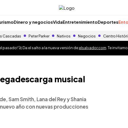
urismo
Dinero y negocios
Vida
Entretenimiento
Deportes
Ento
s Cascadas
Peter Parker
Nativos
Negocios
Centro Histór
 pasado! 🚀 Da el salto a la nueva versión de
elsalvador.com
. Te invitam
 megadescarga musical
e, Sam Smith, Lana del Rey y Shania
el nuevo año con nuevas producciones