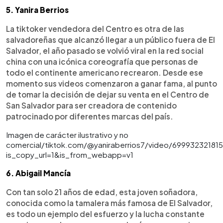
5. Yanira Berrios
La tiktoker vendedora del Centro es otra de las
salvadoreñas que alcanzó llegar a un público fuera de El
Salvador, el año pasado se volvió viral en la red social
china con una icónica coreografía que personas de
todo el continente americano recrearon. Desde ese
momento sus videos comenzaron a ganar fama, al punto
de tomar la decisión de dejar su venta en el Centro de
San Salvador para ser creadora de contenido
patrocinado por diferentes marcas del país.
Imagen de carácter ilustrativo y no
comercial/tiktok.com/@yaniraberrios7/video/69993232181
is_copy_url=1&is_from_webapp=v1
6. Abigail Mancía
Con tan solo 21 años de edad, esta joven soñadora,
conocida como la tamalera más famosa de El Salvador,
es todo un ejemplo del esfuerzo y la lucha constante