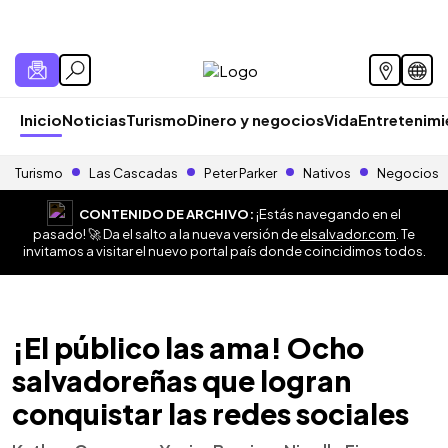
Inicio
Noticias
Turismo
Dinero y negocios
Vida
Entretenim
Turismo
Las Cascadas
Peter Parker
Nativos
Negocios
CONTENIDO DE ARCHIVO:
¡Estás navegando en el
pasado! 🚀 Da el salto a la nueva versión de
elsalvador.com
. Te
invitamos a visitar el nuevo portal país donde coincidimos todos.
¡El público las ama! Ocho
salvadoreñas que logran
conquistar las redes sociales