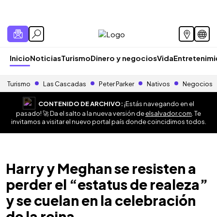
Inicio
Noticias
Turismo
Dinero y negocios
Vida
Entretenim
Turismo
Las Cascadas
Peter Parker
Nativos
Negocios
CONTENIDO DE ARCHIVO:
¡Estás navegando en el
pasado! 🚀 Da el salto a la nueva versión de
elsalvador.com
. Te
invitamos a visitar el nuevo portal país donde coincidimos todos.
Harry y Meghan se resisten a
perder el “estatus de realeza”
y se cuelan en la celebración
de la reina