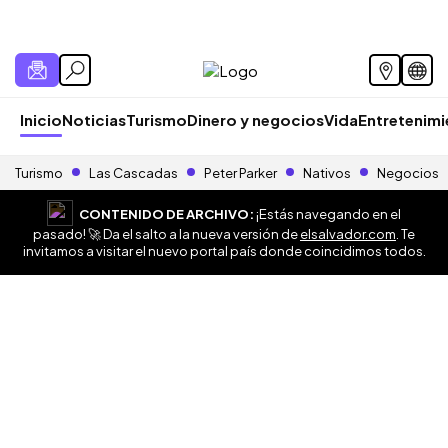
Inicio
Noticias
Turismo
Dinero y negocios
Vida
Entretenim
Turismo
Las Cascadas
Peter Parker
Nativos
Negocios
CONTENIDO DE ARCHIVO:
¡Estás navegando en el
pasado! 🚀 Da el salto a la nueva versión de
elsalvador.com
. Te
invitamos a visitar el nuevo portal país donde coincidimos todos.