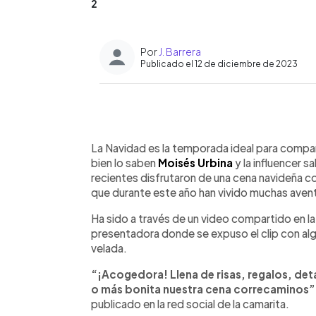
2
Por
J. Barrera
Publicado el 12 de diciembre de 2023
0:00
Facebook
Twitter
►
Escuchar artículo
La Navidad es la temporada ideal para compa
bien lo saben
Moisés Urbina
y la influencer 
recientes disfrutaron de una cena navideña c
que durante este año han vivido muchas avent
Ha sido a través de un video compartido en l
presentadora donde se expuso el clip con alg
velada.
“¡Acogedora! Llena de risas, regalos, deta
o más bonita nuestra cena correcaminos”
publicado en la red social de la camarita.