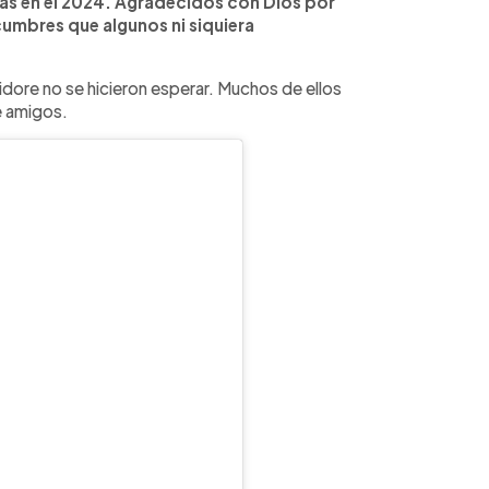
as en el 2024. Agradecidos con Dios por
r cumbres que algunos ni siquiera
idore no se hicieron esperar. Muchos de ellos
e amigos.