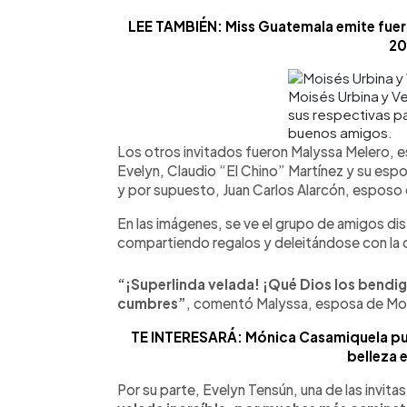
LEE TAMBIÉN: Miss Guatemala emite fuert
20
Moisés Urbina y V
sus respectivas p
buenos amigos.
Los otros invitados fueron Malyssa Melero,
Evelyn, Claudio “El Chino” Martínez y su espo
y por supuesto, Juan Carlos Alarcón, esposo 
En las imágenes, se ve el grupo de amigos di
compartiendo regalos y deleitándose con la 
“¡Superlinda velada! ¡Qué Dios los bend
cumbres”
, comentó Malyssa, esposa de Moi
TE INTERESARÁ: Mónica Casamiquela publ
belleza e
Por su parte, Evelyn Tensún, una de las invitas