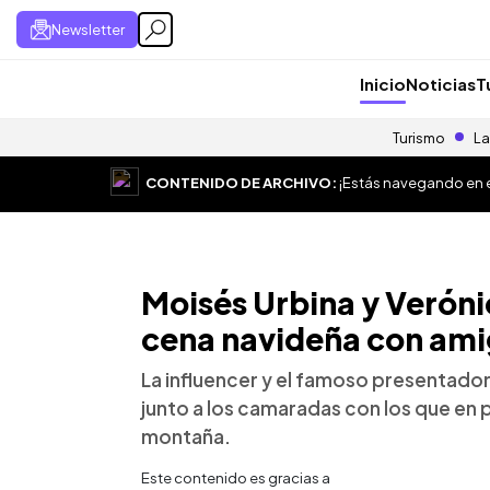
Newsletter
Inicio
Noticias
T
Turismo
La
CONTENIDO DE ARCHIVO:
¡Estás navegando en el
Moisés Urbina y Veróni
cena navideña con ami
La influencer y el famoso presentador
junto a los camaradas con los que en
montaña.
Este contenido es gracias a