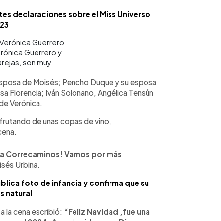
es declaraciones sobre el Miss Universo
23
erónica Guerrero y
arejas, son muy
 esposa de Moisés; Pencho Duque y su esposa
sa Florencia; Iván Solonano, Angélica Tensún
de Verónica.
sfrutando de unas copas de vino,
cena.
iga Correcaminos! Vamos por más
sés Urbina.
ica foto de infancia y confirma que su
s natural
 a la cena escribió:
“Feliz Navidad ,fue una