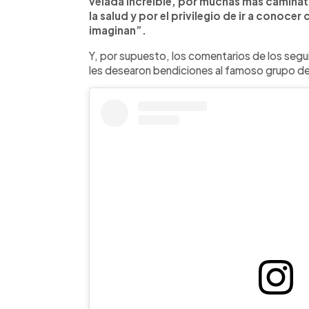
velada increíble, por muchas más caminat
la salud y por el privilegio de ir a conoce
imaginan”.
Y, por supuesto, los comentarios de los segu
les desearon bendiciones al famoso grupo d