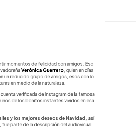
WhatsApp
Copiar link
rtir momentos de felicidad con amigos. Eso
salvadoreña
Verónica Guerrero
, quien en días
on un reducido grupo de amigos, esos con lo
uras en medio de la naturaleza.
a cuenta verificada de Instagram de la famosa
unos de los bonitos instantes vividos en esa
lles y los mejores deseos de Navidad, así
, fue parte de la descripción del audiovisual