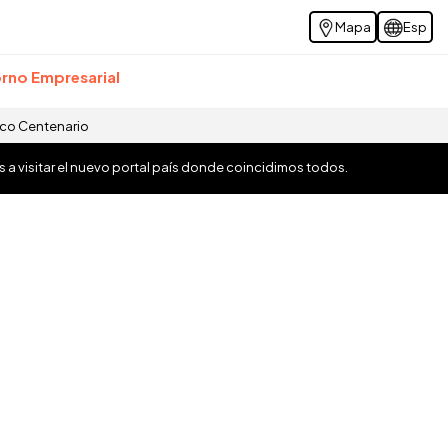
Mapa
Esp
rno Empresarial
ico Centenario
os a visitar el nuevo portal país donde coincidimos todos.