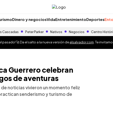
urismo
Dinero y negocios
Vida
Entretenimiento
Deportes
Ento
s Cascadas
Peter Parker
Nativos
Negocios
Centro Histór
 pasado! 🚀 Da el salto a la nueva versión de
elsalvador.com
. Te invitam
ca Guerrero celebran
gos de aventuras
 de noticias vivieron un momento feliz
 practican senderismo y turismo de