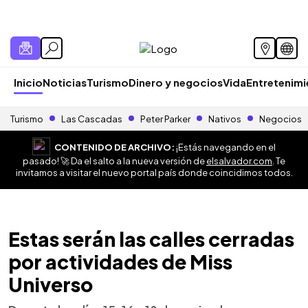
Inicio
Noticias
Turismo
Dinero y negocios
Vida
Entretenim
Turismo
Las Cascadas
Peter Parker
Nativos
Negocios
CONTENIDO DE ARCHIVO:
¡Estás navegando en el
pasado! 🚀 Da el salto a la nueva versión de
elsalvador.com
. Te
invitamos a visitar el nuevo portal país donde coincidimos todos.
Estas serán las calles cerradas
por actividades de Miss
Universo