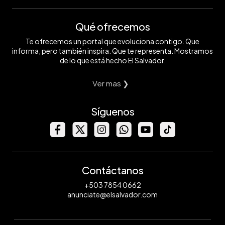
Qué ofrecemos
Te ofrecemos un portal que evoluciona contigo. Que
informa, pero también inspira. Que te representa. Mostramos
de lo que está hecho El Salvador.
Ver mas ❯
Síguenos
Contáctanos
+503 7854 0662
anunciate@elsalvador.com