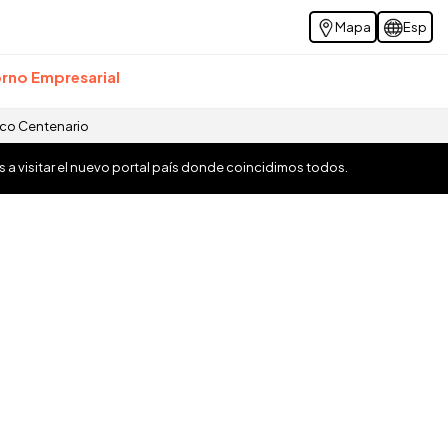
Mapa
Esp
rno Empresarial
ico Centenario
os a visitar el nuevo portal país donde coincidimos todos.