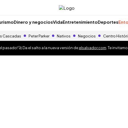
urismo
Dinero y negocios
Vida
Entretenimiento
Deportes
Ento
s Cascadas
Peter Parker
Nativos
Negocios
Centro Histór
 pasado! 🚀 Da el salto a la nueva versión de
elsalvador.com
. Te invitam