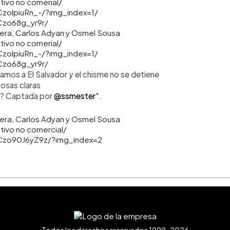
tivo no comerial/
zolpiuRn_-/?img_index=1/
Czo68g_yr9r/
tivo no comerial/
zolpiuRn_-/?img_index=1/
Czo68g_yr9r/
egamos a El Salvador y el chisme no se detiene
cosas claras
? Captada por
@ssmester
".
ativo no comercial/
Czo90J6yZ9z/?img_index=2
Todos los derechos reservados 1999-2026