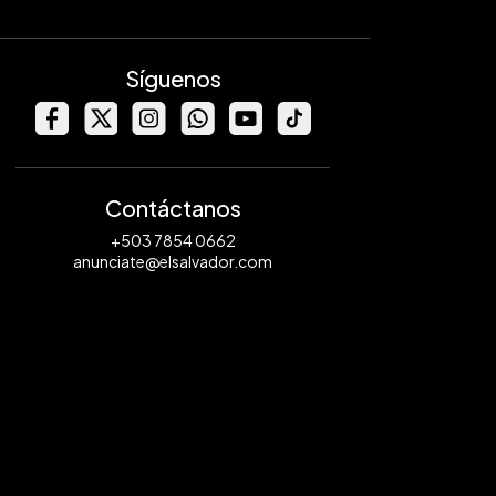
Síguenos
Contáctanos
+503 7854 0662
anunciate@elsalvador.com