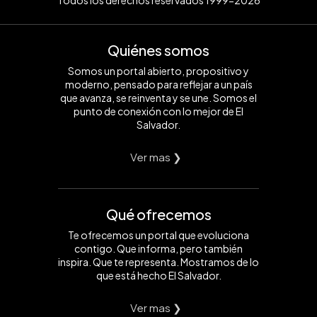
Quiénes somos
Somos un portal abierto, propositivo y
moderno, pensado para reflejar a un país
que avanza, se reinventa y se une. Somos el
punto de conexión con lo mejor de El
Salvador.
Ver mas ❯
Qué ofrecemos
Te ofrecemos un portal que evoluciona
contigo. Que informa, pero también
inspira. Que te representa. Mostramos de lo
que está hecho El Salvador.
Ver mas ❯