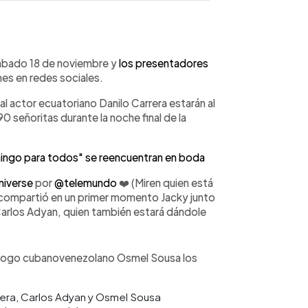
WhatsApp
Copiar link
sábado 18 de noviembre y
los presentadores
es en redes sociales.
al actor ecuatoriano Danilo Carrera estarán al
90 señoritas durante la noche final de la
ngo para todos" se reencuentran en boda
iverse
por
@telemundo
❤️ (Miren quien está
 compartió en un primer momento Jacky junto
Carlos Adyan, quien también estará dándole
ólogo cubanovenezolano Osmel Sousa los