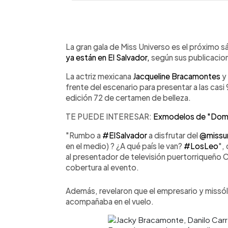
0:00
Facebook
Twitter
►
Escuchar artículo
La gran gala de Miss Universo es el próximo 
ya están en El Salvador,
según sus publicacion
La actriz mexicana
Jacqueline Bracamontes
y 
frente del escenario para presentar a las casi 
edición 72 de certamen de belleza.
TE PUEDE INTERESAR:
Exmodelos de "Domi
"Rumbo a
#ElSalvador
a disfrutar del
@missun
en el medio) ? ¿A qué país le van?
#LosLeo
",
al presentador de televisión puertorriqueño 
cobertura al evento.
Además, revelaron que el empresario y miss
acompañaba en el vuelo.