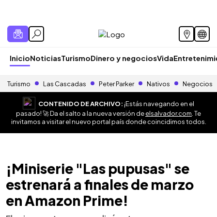
Inicio
Noticias
Turismo
Dinero y negocios
Vida
Entretenim
Turismo
Las Cascadas
Peter Parker
Nativos
Negocios
CONTENIDO DE ARCHIVO:
¡Estás navegando en el
pasado! 🚀 Da el salto a la nueva versión de
elsalvador.com
. Te
invitamos a visitar el nuevo portal país donde coincidimos todos.
¡Miniserie "Las pupusas" se
estrenará a finales de marzo
en Amazon Prime!