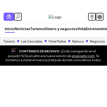
Inicio
Noticias
Turismo
Dinero y negocios
Vida
Entretenim
Turismo
Las Cascadas
Peter Parker
Nativos
Negocios
CONTENIDO DE ARCHIVO:
¡Estás navegando en el
pasado! 🚀 Da el salto a la nueva versión de
elsalvador.com
. Te
invitamos a visitar el nuevo portal país donde coincidimos todos.