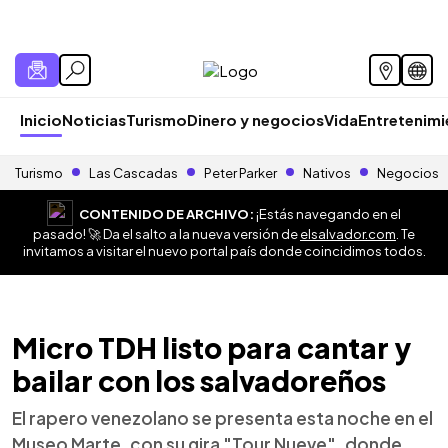
Inicio
Noticias
Turismo
Dinero y negocios
Vida
Entretenim
Turismo
Las Cascadas
Peter Parker
Nativos
Negocios
CONTENIDO DE ARCHIVO:
¡Estás navegando en el
pasado! 🚀 Da el salto a la nueva versión de
elsalvador.com
. Te
invitamos a visitar el nuevo portal país donde coincidimos todos.
Micro TDH listo para cantar y
bailar con los salvadoreños
El rapero venezolano se presenta esta noche en el
Museo Marte, con su gira "Tour Nueve", donde