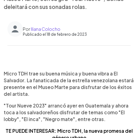
deleitará con sus sonadas rolas.
Por
Iliana Colocho
Publicado el 18 de febrero de 2023
0:00
►
Escuchar artículo
Micro TDH trae su buena música y buena vibra a El
Salvador. La fanaticada de la estrella venezolana estará
presente en el Museo Marte para disfrutar de los éxitos
del artista.
"Tour Nueve 2023" arrancó ayer en Guatemala y ahora
toca a los salvadoreños disfrutar de temas como "El
lobby", "El inca", "Negro mate", entre otras.
TE PUEDE INTERESAR: Micro TDH, la nueva promesa del
género urbano