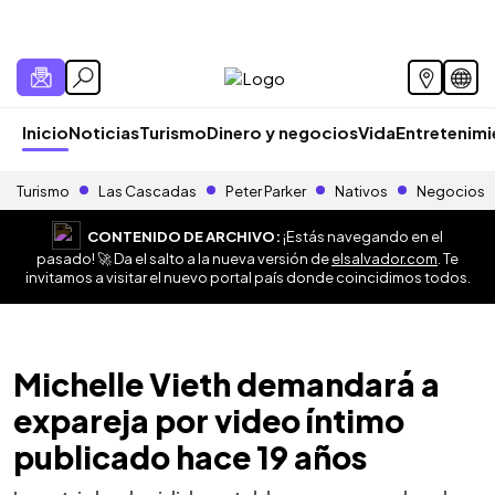
Inicio
Noticias
Turismo
Dinero y negocios
Vida
Entretenim
Turismo
Las Cascadas
Peter Parker
Nativos
Negocios
CONTENIDO DE ARCHIVO:
¡Estás navegando en el
pasado! 🚀 Da el salto a la nueva versión de
elsalvador.com
. Te
invitamos a visitar el nuevo portal país donde coincidimos todos.
Michelle Vieth demandará a
expareja por video íntimo
publicado hace 19 años