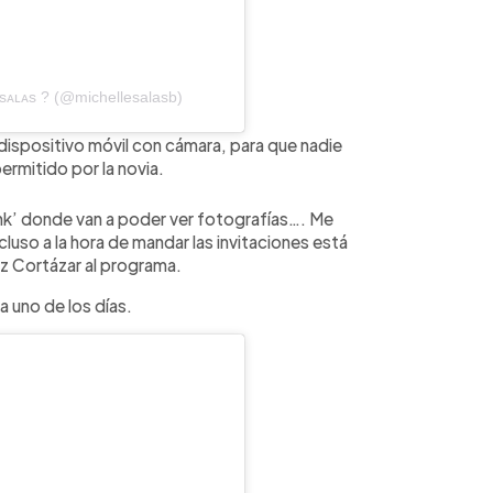
sᴀʟᴀs ? (@michellesalasb)
r dispositivo móvil con cámara, para que nadie
rmitido por la novia.
‘link’ donde van a poder ver fotografías…. Me
luso a la hora de mandar las invitaciones está
iz Cortázar al programa.
 uno de los días.