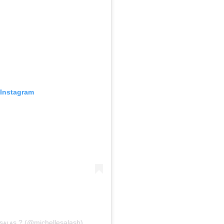
 Instagram
sᴀʟᴀs ? (@michellesalasb)