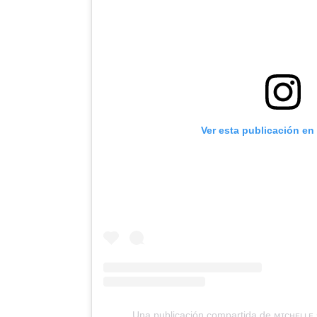
Ver esta publicación en
Una publicación compartida de ᴍɪᴄʜᴇʟʟᴇ 