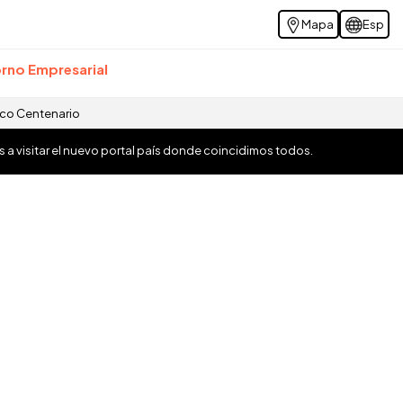
Mapa
Esp
rno Empresarial
ico Centenario
os a visitar el nuevo portal país donde coincidimos todos.