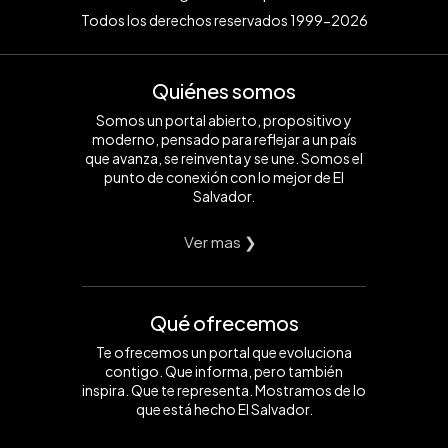
Todos los derechos reservados 1999-2026
Quiénes somos
Somos un portal abierto, propositivo y
moderno, pensado para reflejar a un país
que avanza, se reinventa y se une. Somos el
punto de conexión con lo mejor de El
Salvador.
Ver mas ❯
Qué ofrecemos
Te ofrecemos un portal que evoluciona
contigo. Que informa, pero también
inspira. Que te representa. Mostramos de lo
que está hecho El Salvador.