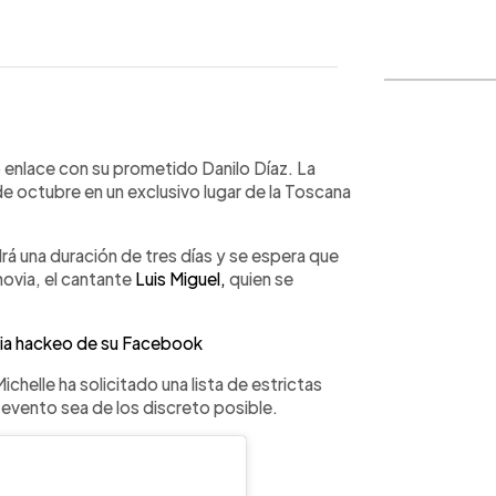
WhatsApp
Copiar link
o enlace con su prometido Danilo Díaz. La
 octubre en un exclusivo lugar de la Toscana
drá una duración de tres días y se espera que
 novia, el cantante
Luis Miguel,
quien se
ia hackeo de su Facebook
helle ha solicitado una lista de estrictas
l evento sea de los discreto posible.