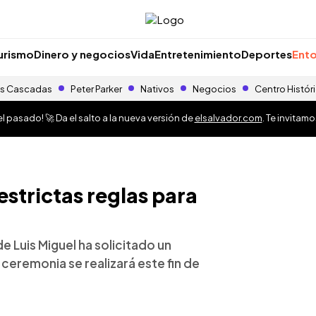
urismo
Dinero y negocios
Vida
Entretenimiento
Deportes
Ento
s Cascadas
Peter Parker
Nativos
Negocios
Centro Histór
 pasado! 🚀 Da el salto a la nueva versión de
elsalvador.com
. Te invitam
estrictas reglas para
e Luis Miguel ha solicitado un
 ceremonia se realizará este fin de