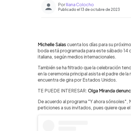
Por
Iliana Colocho
Publicado el 13 de octubre de 2023
0:00
Facebook
Twitter
►
Escuchar artículo
Michelle Salas
cuenta los días para su próxim
boda está programada para este sábado 14 de
italiana, según medios internacionales.
También se ha filtrado que la celebración ten
en la ceremonia principal asista el padre de la
encuentra de gira por Estados Unidos.
TE PUEDE INTERESAR:
Olga Miranda denunc
De acuerdo al programa "Y ahora sónsoles", Mic
peticiones a sus invitados, pues quiere que e