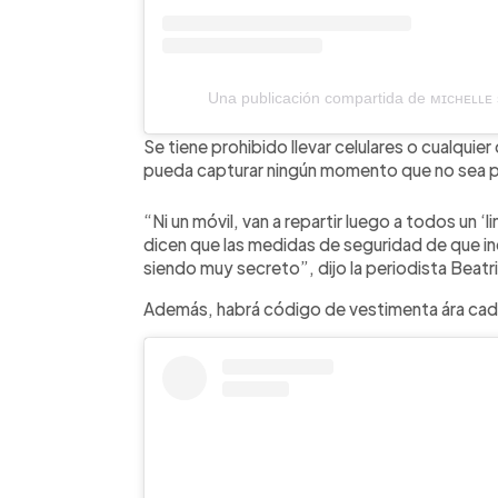
Una publicación compartida de ᴍɪᴄʜᴇʟʟᴇ 
Se tiene prohibido llevar celulares o cualquie
pueda capturar ningún momento que no sea pe
“Ni un móvil, van a repartir luego a todos un 
dicen que las medidas de seguridad de que inc
siendo muy secreto”, dijo la periodista Beatr
Además, habrá código de vestimenta ára cada