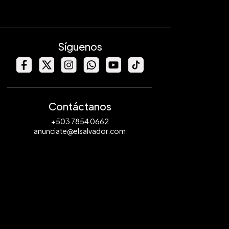
Síguenos
Contáctanos
+503 7854 0662
anunciate@elsalvador.com