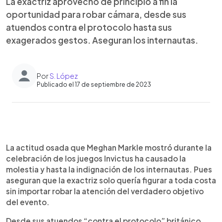
La exactriz aprovecho de principio a fin la
oportunidad para robar cámara, desde sus
atuendos contra el protocolo hasta sus
exagerados gestos. Aseguran los internautas.
Por
S. López
Publicado el 17 de septiembre de 2023
0:00
►
Escuchar artículo
La actitud osada que Meghan Markle mostró durante la
celebración de los juegos Invictus ha causado la
molestia y hasta la indignación de los internautas. Pues
aseguran que la exactriz solo quería figurar a toda costa
sin importar robar la atención del verdadero objetivo
del evento.
Desde sus atuendos “contra el protocolo” británico,