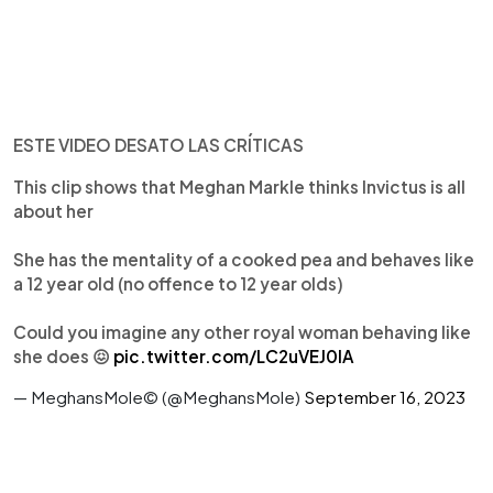
ESTE VIDEO DESATO LAS CRÍTICAS
This clip shows that Meghan Markle thinks Invictus is all
about her
She has the mentality of a cooked pea and behaves like
a 12 year old (no offence to 12 year olds)
Could you imagine any other royal woman behaving like
she does 😖
pic.twitter.com/LC2uVEJ0lA
— MeghansMole©️ (@MeghansMole)
September 16, 2023