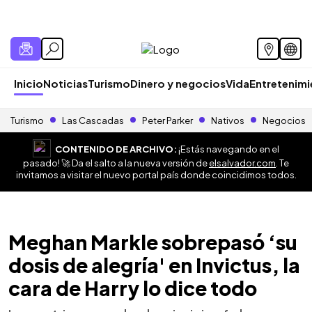
Inicio
Noticias
Turismo
Dinero y negocios
Vida
Entretenim
Turismo
Las Cascadas
Peter Parker
Nativos
Negocios
CONTENIDO DE ARCHIVO:
¡Estás navegando en el
pasado! 🚀 Da el salto a la nueva versión de
elsalvador.com
. Te
invitamos a visitar el nuevo portal país donde coincidimos todos.
Meghan Markle sobrepasó ‘su
dosis de alegría' en Invictus, la
cara de Harry lo dice todo