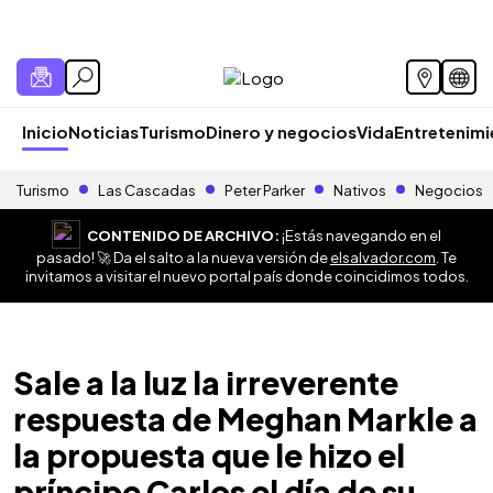
Inicio
Noticias
Turismo
Dinero y negocios
Vida
Entretenim
Turismo
Las Cascadas
Peter Parker
Nativos
Negocios
CONTENIDO DE ARCHIVO:
¡Estás navegando en el
pasado! 🚀 Da el salto a la nueva versión de
elsalvador.com
. Te
invitamos a visitar el nuevo portal país donde coincidimos todos.
Sale a la luz la irreverente
respuesta de Meghan Markle a
la propuesta que le hizo el
príncipe Carlos el día de su