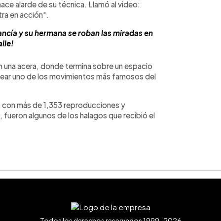
ace alarde de su técnica. Llamó al video:
ra en acción".
ancía y su hermana se roban las miradas en
alle!
 una acera, donde termina sobre un espacio
ecrear uno de los movimientos más famosos del
eo con más de 1,353 reproducciones y
 fueron algunos de los halagos que recibió el
Todos los derechos reservados 1999-2026