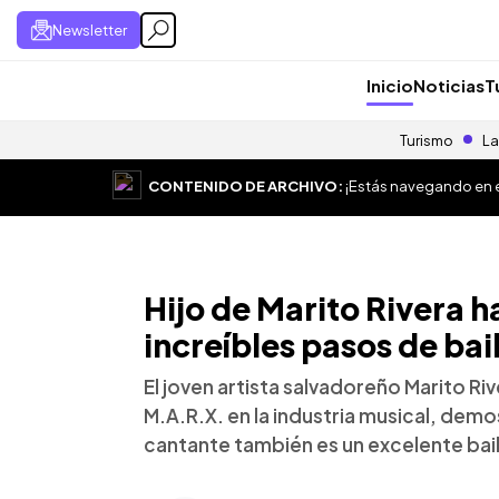
Newsletter
Inicio
Noticias
T
Turismo
La
CONTENIDO DE ARCHIVO:
¡Estás navegando en el
Hijo de Marito Rivera h
increíbles pasos de bai
El joven artista salvadoreño Marito R
M.A.R.X. en la industria musical, dem
cantante también es un excelente bail