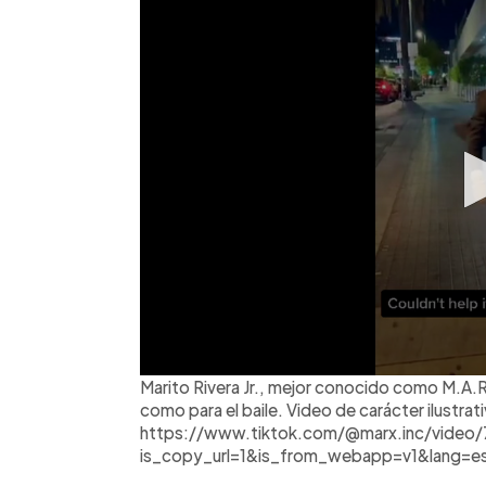
Marito Rivera Jr., mejor conocido como M.A.R
como para el baile. Video de carácter ilustrat
https://www.tiktok.com/@marx.inc/vide
is_copy_url=1&is_from_webapp=v1&lang=e