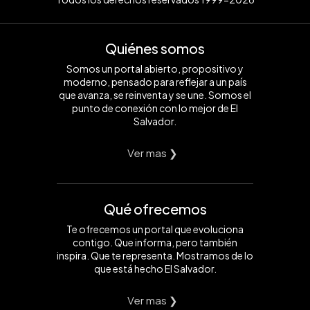
Quiénes somos
Somos un portal abierto, propositivo y
moderno, pensado para reflejar a un país
que avanza, se reinventa y se une. Somos el
punto de conexión con lo mejor de El
Salvador.
Ver mas ❯
Qué ofrecemos
Te ofrecemos un portal que evoluciona
contigo. Que informa, pero también
inspira. Que te representa. Mostramos de lo
que está hecho El Salvador.
Ver mas ❯