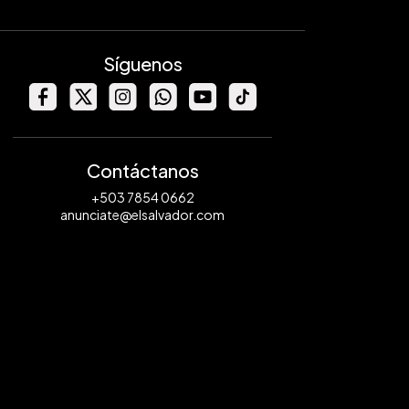
Síguenos
Contáctanos
+503 7854 0662
anunciate@elsalvador.com