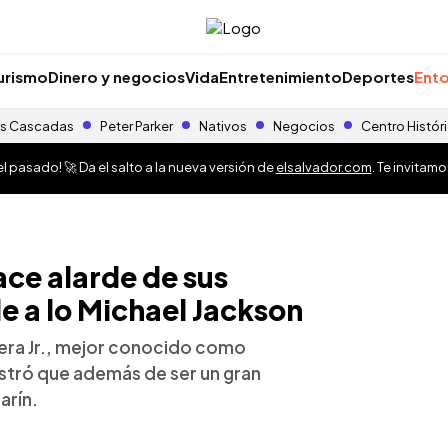
urismo
Dinero y negocios
Vida
Entretenimiento
Deportes
Ento
s Cascadas
Peter Parker
Nativos
Negocios
Centro Histór
 pasado! 🚀 Da el salto a la nueva versión de
elsalvador.com
. Te invitam
ace alarde de sus
le a lo Michael Jackson
ivera Jr., mejor conocido como
ostró que además de ser un gran
arín.