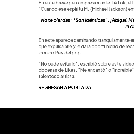
En este breve pero impresionante TikTok, él h
"Cuando ese espíritu MJ (Michael Jackson) ent
No te pierdas: "Son idénticas", ¡Abigaíl M
la c
En este aparece caminando tranquilamente en
que expulsa aire y le da la oportunidad de r
icónico Rey del pop.
"No pude evitarlo", escribió sobre este vid
docenas de Likes. "Me encantó" o "increíble",
talentoso artista.
REGRESAR A PORTADA