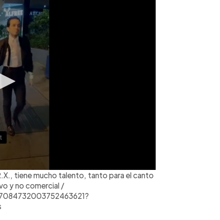
.X., tiene mucho talento, tanto para el canto
ivo y no comercial /
o/7084732003752463621?
s