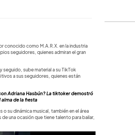
WhatsApp
Copiar link
jor conocido como M.A.R.X. en la industria
opios seguidores, quienes admiran el gran
y seguido, sube material a su TikTok
tivos a sus seguidores, quienes están
con Adriana Hasbún? La tiktoker demostró
 alma de la fiesta
 o su dinámica musical, también en el área
 de una ocasión que tiene talento para bailar,