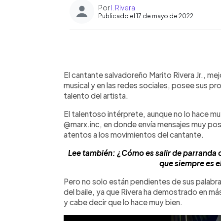
Por
I. Rivera
Publicado el 17 de mayo de 2022
0:00
Facebook
Twitter
►
Escuchar artículo
El cantante salvadoreño Marito Rivera Jr., me
musical y en las redes sociales, posee sus pr
talento del artista.
El talentoso intérprete, aunque no lo hace mu
@marx.inc, en donde envía mensajes muy posi
atentos a los movimientos del cantante.
Lee también: ¿Cómo es salir de parranda 
que siempre es el
Pero no solo están pendientes de sus palabras
del baile, ya que Rivera ha demostrado en más
y cabe decir que lo hace muy bien.