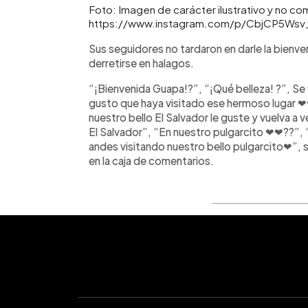
Foto: Imagen de carácter ilustrativo y no co
https://www.instagram.com/p/CbjCP5Wsv
Sus seguidores no tardaron en darle la bienv
derretirse en halagos.
“¡Bienvenida Guapa!?”, “¡Qué belleza! ?”, S
gusto que haya visitado ese hermoso lugar 
nuestro bello El Salvador le guste y vuelva a ve
El Salvador”, “En nuestro pulgarcito ❤❤??”, 
andes visitando nuestro bello pulgarcito❤”, 
en la caja de comentarios.