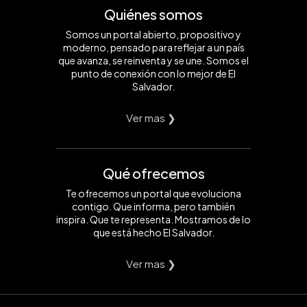
Quiénes somos
Somos un portal abierto, propositivo y
moderno, pensado para reflejar a un país
que avanza, se reinventa y se une. Somos el
punto de conexión con lo mejor de El
Salvador.
Ver mas ❯
Qué ofrecemos
Te ofrecemos un portal que evoluciona
contigo. Que informa, pero también
inspira. Que te representa. Mostramos de lo
que está hecho El Salvador.
Ver mas ❯