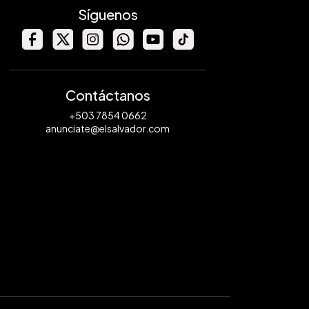
Síguenos
Contáctanos
+503 7854 0662
anunciate@elsalvador.com