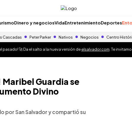
urismo
Dinero y negocios
Vida
Entretenimiento
Deportes
Ento
s Cascadas
Peter Parker
Nativos
Negocios
Centro Histór
 pasado! 🚀 Da el salto a la nueva versión de
elsalvador.com
. Te invitam
! Maribel Guardia se
numento Divino
ido por San Salvador y compartió su