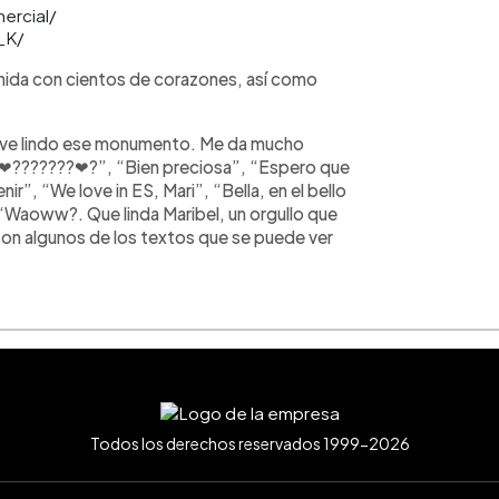
mercial/
_K/
enida con cientos de corazones, así como
e ve lindo ese monumento. Me da mucho
❤❤???????❤?”, “Bien preciosa”, “Espero que
nir”, “We love in ES, Mari”, “Bella, en el bello
“Waoww?. Que linda Maribel, un orgullo que
son algunos de los textos que se puede ver
Todos los derechos reservados 1999-2026