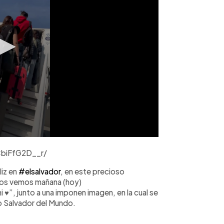
CbiFfG2D__r/
liz en
#elsalvador
, en este precioso
os vemos mañana (hoy)
 ♥”, junto a una imponen imagen, en la cual se
no Salvador del Mundo.