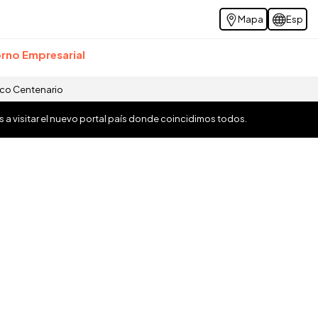
Mapa
Esp
rno Empresarial
ico Centenario
os a visitar el nuevo portal país donde coincidimos todos.