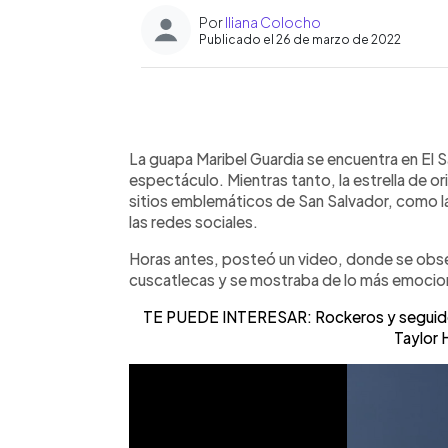
Por
Iliana Colocho
Publicado el 26 de marzo de 2022
0:00
Facebook
Twitter
►
Escuchar artículo
La guapa Maribel Guardia se encuentra en El S
espectáculo. Mientras tanto, la estrella de o
sitios emblemáticos de San Salvador, como la
las redes sociales.
Horas antes, posteó un video, donde se observ
cuscatlecas y se mostraba de lo más emocio
TE PUEDE INTERESAR: Rockeros y seguidor
Taylor 