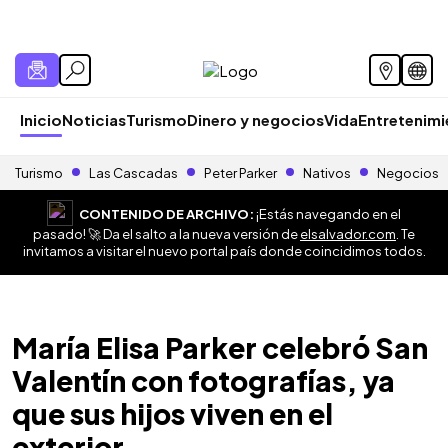
Inicio
Noticias
Turismo
Dinero y negocios
Vida
Entretenim
Turismo
Las Cascadas
Peter Parker
Nativos
Negocios
CONTENIDO DE ARCHIVO:
¡Estás navegando en el
pasado! 🚀 Da el salto a la nueva versión de
elsalvador.com
. Te
invitamos a visitar el nuevo portal país donde coincidimos todos.
María Elisa Parker celebró San
Valentín con fotografías, ya
que sus hijos viven en el
exterior