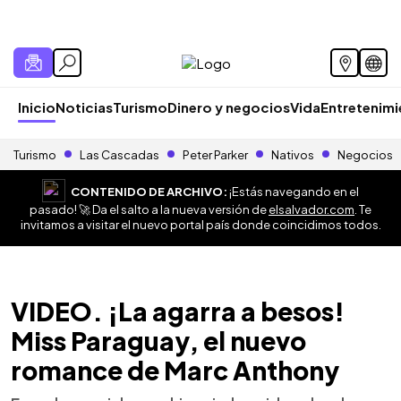
Inicio
Noticias
Turismo
Dinero y negocios
Vida
Entretenim
Turismo
Las Cascadas
Peter Parker
Nativos
Negocios
CONTENIDO DE ARCHIVO:
¡Estás navegando en el
pasado! 🚀 Da el salto a la nueva versión de
elsalvador.com
. Te
invitamos a visitar el nuevo portal país donde coincidimos todos.
VIDEO. ¡La agarra a besos!
Miss Paraguay, el nuevo
romance de Marc Anthony