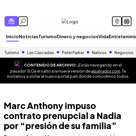
Inicio
Noticias
Turismo
Dinero y negocios
Vida
Entretenim
Turismo
Las Cascadas
Peter Parker
Nativos
Negocios
CONTENIDO DE ARCHIVO:
¡Estás navegando en el
pasado! 🚀 Da el salto a la nueva versión de
elsalvador.com
. Te
invitamos a visitar el nuevo portal país donde coincidimos todos.
Marc Anthony impuso
contrato prenupcial a Nadia
por “presión de su familia”