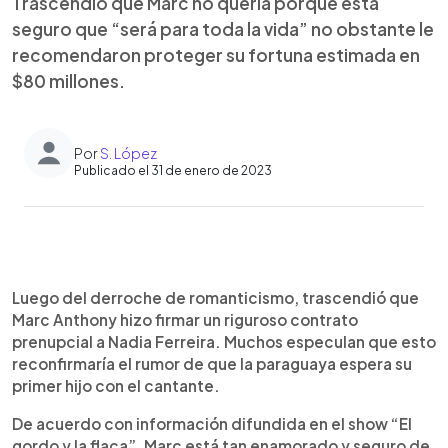
Trascendió que Marc no quería porque está
seguro que “será para toda la vida” no obstante le
recomendaron proteger su fortuna estimada en
$80 millones.
Por
S. López
Publicado el 31 de enero de 2023
0:00
►
Escuchar artículo
Luego del derroche de romanticismo, trascendió que
Marc Anthony hizo firmar un riguroso contrato
prenupcial a Nadia Ferreira. Muchos especulan que esto
reconfirmaría el rumor de que la paraguaya espera su
primer hijo con el cantante.
De acuerdo con información difundida en el show “El
gordo y la flaca”, Marc está tan enamorado y seguro de