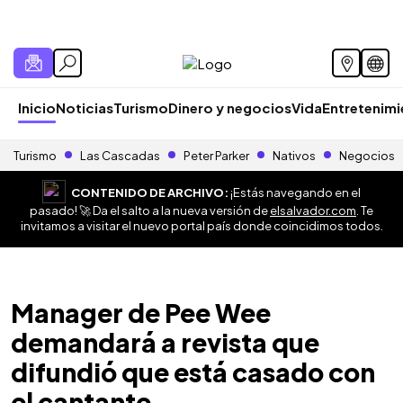
Inicio
Noticias
Turismo
Dinero y negocios
Vida
Entretenim
Turismo
Las Cascadas
Peter Parker
Nativos
Negocios
CONTENIDO DE ARCHIVO:
¡Estás navegando en el
pasado! 🚀 Da el salto a la nueva versión de
elsalvador.com
. Te
invitamos a visitar el nuevo portal país donde coincidimos todos.
Manager de Pee Wee
demandará a revista que
difundió que está casado con
el cantante