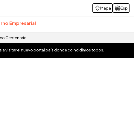
Mapa
Esp
rno Empresarial
ico Centenario
os a visitar el nuevo portal país donde coincidimos todos.