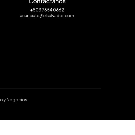
Contáctanos
+503 7854 0662
anunciate@elsalvador.com
ro y Negocios