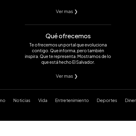
Ver mas ❯
Qué ofrecemos
Te ofrecemos un portal que evoluciona
contigo. Que informa, pero también
inspira. Que te representa. Mostramos de lo
que está hecho El Salvador.
Ver mas ❯
smo
Noticias
Vida
Entretenimiento
Deportes
Dine