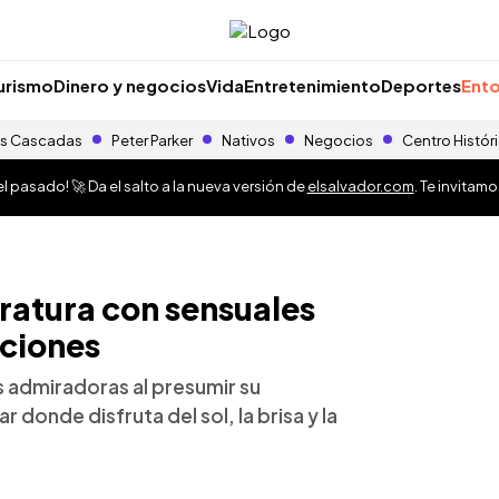
urismo
Dinero y negocios
Vida
Entretenimiento
Deportes
Ento
s Cascadas
Peter Parker
Nativos
Negocios
Centro Histór
 pasado! 🚀 Da el salto a la nueva versión de
elsalvador.com
. Te invitam
ratura con sensuales
aciones
s admiradoras al presumir su
 donde disfruta del sol, la brisa y la