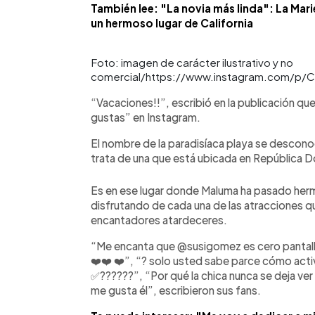
También lee: "La novia más linda": La Mari
un hermoso lugar de California
Foto: imagen de carácter ilustrativo y no
comercial/https://www.instagram.com/p
“Vacaciones!!”, escribió en la publicación qu
gustas” en Instagram.
El nombre de la paradisíaca playa se descono
trata de una que está ubicada en República D
Es en ese lugar donde Maluma ha pasado her
disfrutando de cada una de las atracciones q
encantadores atardeceres.
“Me encanta que @susigomez es cero pantall
❤️❤️ ❤️”, “? solo usted sabe parce cómo activ
✅??????”, “Por qué la chica nunca se deja ver l
me gusta él”, escribieron sus fans.