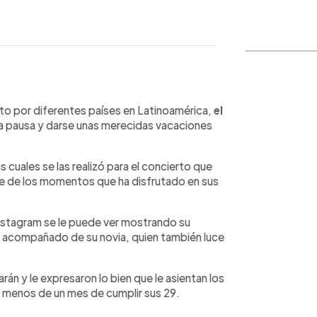
WhatsApp
Copiar link
o por diferentes países en Latinoamérica,
el
 pausa y darse unas merecidas vacaciones
 cuales se las realizó para el concierto que
e de los momentos que ha disfrutado en sus
Instagram se le puede ver mostrando su
 acompañado de su novia, quien también luce
n y le expresaron lo bien que le asientan los
 menos de un mes de cumplir sus 29.