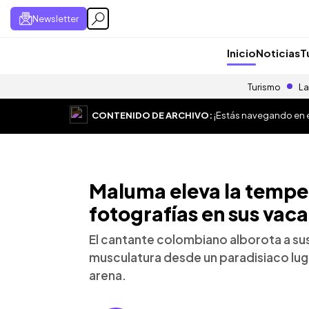
Newsletter
Inicio
Noticias
T
Turismo
La
CONTENIDO DE ARCHIVO:
¡Estás navegando en el
Maluma eleva la tempe
fotografías en sus vac
El cantante colombiano alborota a su
musculatura desde un paradisiaco lugar
arena.