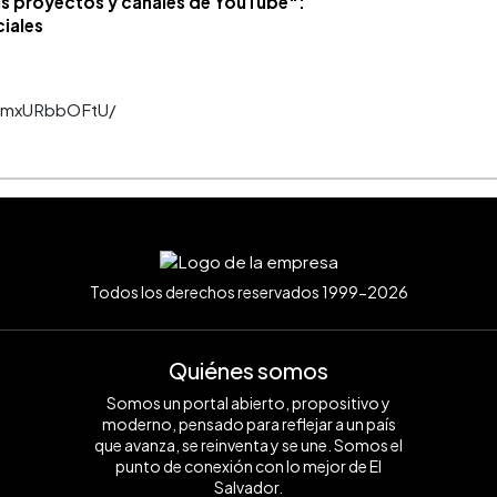
mis proyectos y canales de YouTube":
ciales
/CmxURbbOFtU/
Todos los derechos reservados 1999-2026
Quiénes somos
Somos un portal abierto, propositivo y
moderno, pensado para reflejar a un país
que avanza, se reinventa y se une. Somos el
punto de conexión con lo mejor de El
Salvador.