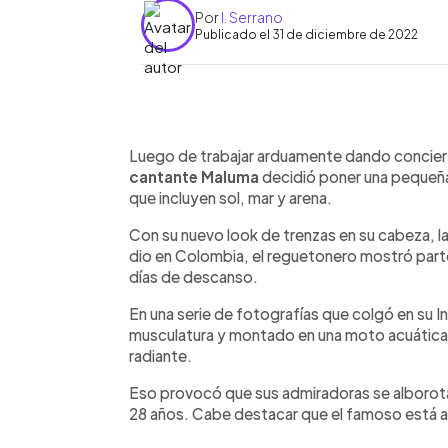
Por
I. Serrano
Publicado el 31 de diciembre de 2022
0:00
Facebook
Twitter
►
Escuchar artículo
Luego de trabajar arduamente dando conciert
cantante Maluma
decidió poner una pequeña
que incluyen sol, mar y arena.
Con su nuevo look de trenzas en su cabeza, las
dio en Colombia, el reguetonero mostró part
días de descanso.
En una serie de fotografías que colgó en su 
musculatura y montado en una moto acuática
radiante.
Eso provocó que sus admiradoras se alborotará
28 años. Cabe destacar que el famoso está a