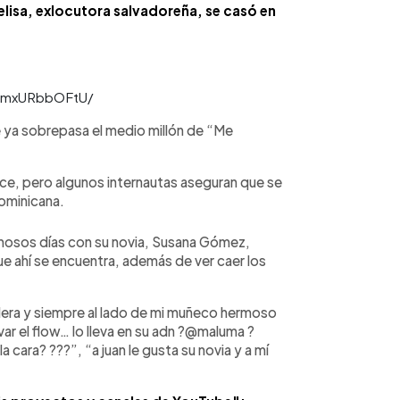
elisa, exlocutora salvadoreña, se casó en
/CmxURbbOFtU/
e ya sobrepasa el medio millón de “Me
ce, pero algunos internautas aseguran que se
ominicana.
mosos días con su novia, Susana Gómez,
ue ahí se encuentra, además de ver caer los
era y siempre al lado de mi muñeco hermoso
ar el flow… lo lleva en su adn ?@maluma ?
a cara? ???”, “a juan le gusta su novia y a mí