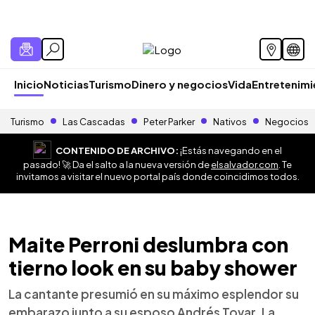
Inicio
Noticias
Turismo
Dinero y negocios
Vida
Entretenim
Turismo
Las Cascadas
Peter Parker
Nativos
Negocios
CONTENIDO DE ARCHIVO:
¡Estás navegando en el
pasado! 🚀 Da el salto a la nueva versión de
elsalvador.com
. Te
invitamos a visitar el nuevo portal país donde coincidimos todos.
Maite Perroni deslumbra con
tierno look en su baby shower
La cantante presumió en su máximo esplendor su
embarazo junto a su esposo Andrés Tovar. La