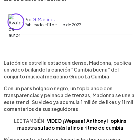
Por
G. Martínez
Publicado el 11 de julio de 2022
0:00
►
Escuchar artículo
La icónica estrella estadounidense, Madonna, publica
un video bailando la canción “Cumbia buena” del
conjunto musical mexicano Grupo La Cumbia.
Con un pans holgado negro, un top blanco con
transparencias y peinada de trenzas, Madonna se une a
este trend. Su video ya acumula 1 millón de likes y 11 mil
comentarios de sus seguidores.
LEE TAMBIÉN:
VIDEO ¡Wepaaa! Anthony Hopkins
muestra su lado más latino a ritmo de cumbia
Básicamente, el reto es levantar los brazos y girar