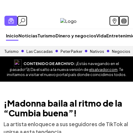
Inicio
Noticias
Turismo
Dinero y negocios
Vida
Entretenim
Turismo
Las Cascadas
Peter Parker
Nativos
Negocios
CONTENIDO DE ARCHIVO:
¡Estás navegando en el
pasado! 🚀 Da el salto a la nueva versión de
elsalvador.com
. Te
invitamos a visitar el nuevo portal país donde coincidimos todos.
¡Madonna baila al ritmo de la
“Cumbia buena”!
La artista enloquece a sus seguidores de TikTok al
unirse a esta tendencia.