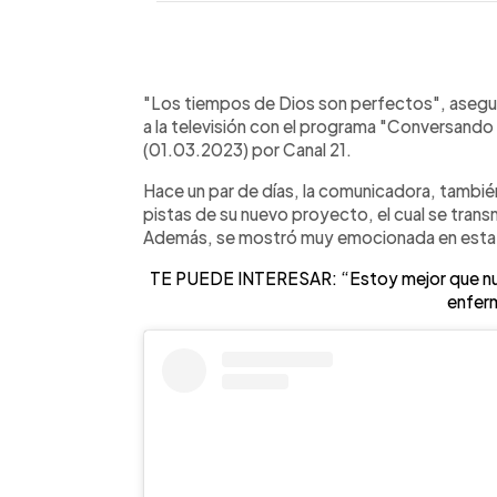
0:00
Facebook
Twitter
►
Escuchar artículo
"Los tiempos de Dios son perfectos", aseg
a la televisión con el programa "Conversando 
(01.03.2023) por Canal 21.
Hace un par de días, la comunicadora, tambi
pistas de su nuevo proyecto, el cual se transmi
Además, se mostró muy emocionada en esta n
TE PUEDE INTERESAR: “Estoy mejor que nun
enfer