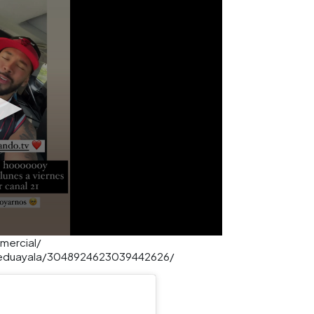
omercial/
oseduayala/3048924623039442626/