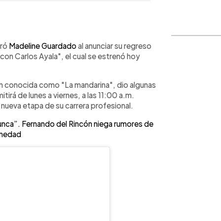
WhatsApp
Copiar link
uró
Madeline Guardado
al anunciar su regreso
con Carlos Ayala", el cual se estrenó hoy
én conocida como "La mandarina", dio algunas
tirá de lunes a viernes, a las 11:00 a.m.
ueva etapa de su carrera profesional.
ca”. Fernando del Rincón niega rumores de
medad