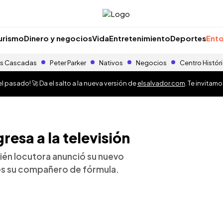
urismo
Dinero y negocios
Vida
Entretenimiento
Deportes
Ento
s Cascadas
Peter Parker
Nativos
Negocios
Centro Histór
 pasado! 🚀 Da el salto a la nueva versión de
elsalvador.com
. Te invitam
esa a la televisión
bién locutora anunció su nuevo
 es su compañero de fórmula.