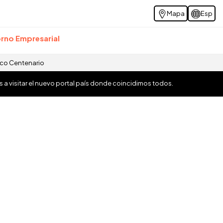
Mapa
Esp
rno Empresarial
ico Centenario
os a visitar el nuevo portal país donde coincidimos todos.