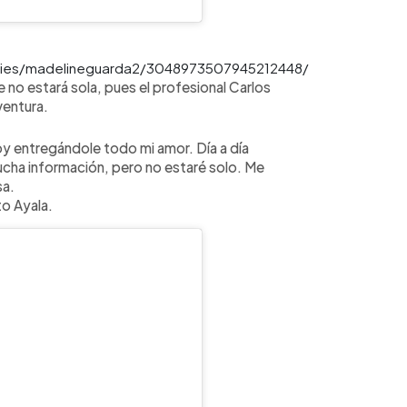
ories/madelineguarda2/3048973507945212448/
 no estará sola, pues el profesional Carlos
ventura.
oy entregándole todo mi amor. Día a día
mucha información, pero no estaré solo. Me
sa.
o Ayala.