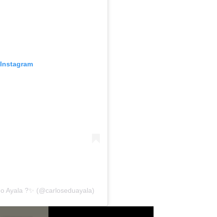
 Instagram
do Ayala ?✨ (@carloseduayala)