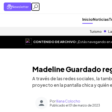
Newsletter
Inicio
Noticias
T
Turismo
La
CONTENIDO DE ARCHIVO:
¡Estás navegando en el
Madeline Guardado regr
A través de las redes sociales, la tam
proyecto en la pantalla chica y quién
Por
Iliana Colocho
Publicado el 01 de marzo de 2023