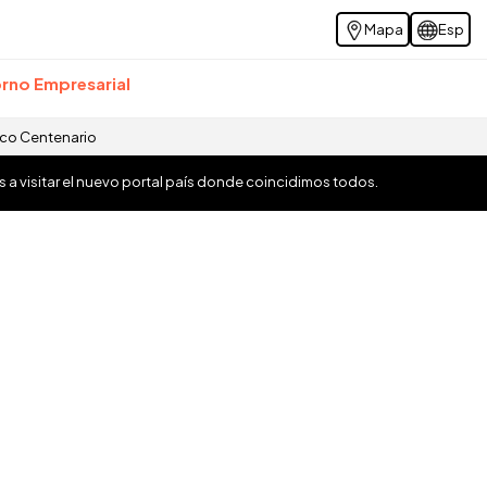
Mapa
Esp
rno Empresarial
ico Centenario
os a visitar el nuevo portal país donde coincidimos todos.