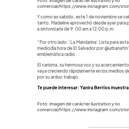
Foto: imagen de carácter ilustrativo y no
comercial/https://www.instagram.com/sto
Y como es sabido, este 1 de noviembre se cele
tanto, Madeline aprovechó desde ayer para pr
a sintonizarla de 9: 00 am a 12:00 p.m.
“Por otro lado: ‘La Mandarina’ Lista para es
mediodía hora de El Salvador por @urbanafm”,
emblemática radio.
El carisma, su hermosa voz y su acercamiento 
vaya creciendo rápidamente en los medios 
por su arduo trabajo.
Te puede interesar: Yanira Berríos muestra
Foto: imagen de carácter ilustrativo y no
comercial/https://www.instagram.com/sto