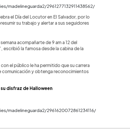
ries/madelineguarda2/2961277132911438562/
bra el Día del Locutor en El Salvador, por lo
esumir su trabajo y alertar a sus seguidores
ta semana acompañarte de 9 am a 12 del
 escribió la famosa desde la cabina de la
con el público le ha permitido que su carrera
de comunicación y obtenga reconocimientos
 su disfraz de Halloween
ries/madelineguarda2/2961620072861234116/