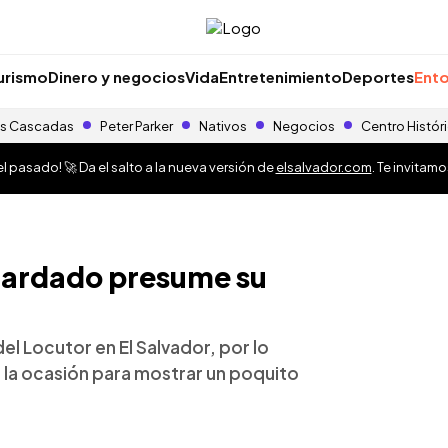
urismo
Dinero y negocios
Vida
Entretenimiento
Deportes
Ento
s Cascadas
Peter Parker
Nativos
Negocios
Centro Histór
 pasado! 🚀 Da el salto a la nueva versión de
elsalvador.com
. Te invitam
Guardado presume su
el Locutor en El Salvador, por lo
la ocasión para mostrar un poquito