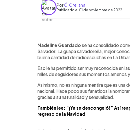
Por
Ó. Orellana
Publicado el 01 de noviembre de 2022
0:00
Facebook
Twitter
►
Escuchar artículo
Madeline Guardado
se ha consolidado como
Salvador. La guapa salvadoreña, mejor cono
buena cantidad de radioescuchas en La Urba
Eso le ha permitido ser muy reconocida en l
miles de seguidores sus momentos amenos y
Asimismo, no es ninguna mentira que es una de
nacional. Hace poco sus fanáticos la nombrar
gracias a su naturalidad y sensualidad.
También lee: “¡Ya se descongeló!” Así rea
regreso de la Navidad