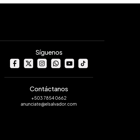
Síguenos
Contáctanos
+503 7854 0662
anunciate@elsalvador.com