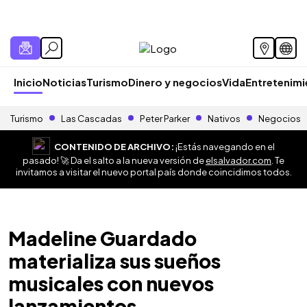
Inicio
Noticias
Turismo
Dinero y negocios
Vida
Entretenim
Turismo
Las Cascadas
Peter Parker
Nativos
Negocios
CONTENIDO DE ARCHIVO:
¡Estás navegando en el
pasado! 🚀 Da el salto a la nueva versión de
elsalvador.com
. Te
invitamos a visitar el nuevo portal país donde coincidimos todos.
Madeline Guardado
materializa sus sueños
musicales con nuevos
lanzamientos