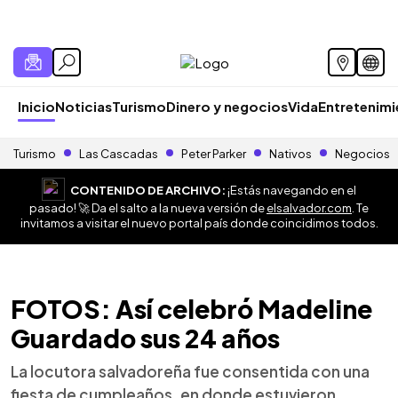
Inicio
Noticias
Turismo
Dinero y negocios
Vida
Entretenim
Turismo
Las Cascadas
Peter Parker
Nativos
Negocios
CONTENIDO DE ARCHIVO:
¡Estás navegando en el
pasado! 🚀 Da el salto a la nueva versión de
elsalvador.com
. Te
invitamos a visitar el nuevo portal país donde coincidimos todos.
FOTOS: Así celebró Madeline
Guardado sus 24 años
La locutora salvadoreña fue consentida con una
fiesta de cumpleaños, en donde estuvieron