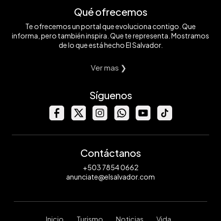
Qué ofrecemos
Te ofrecemos un portal que evoluciona contigo. Que
informa, pero también inspira. Que te representa. Mostramos
de lo que está hecho El Salvador.
Ver mas ❯
Síguenos
Contáctanos
+503 7854 0662
anunciate@elsalvador.com
Inicio
Turismo
Noticias
Vida