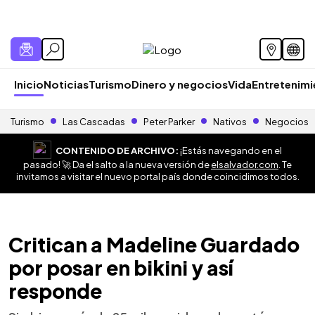
Inicio
Noticias
Turismo
Dinero y negocios
Vida
Entretenim
Turismo
Las Cascadas
Peter Parker
Nativos
Negocios
CONTENIDO DE ARCHIVO:
¡Estás navegando en el
pasado! 🚀 Da el salto a la nueva versión de
elsalvador.com
. Te
invitamos a visitar el nuevo portal país donde coincidimos todos.
Critican a Madeline Guardado
por posar en bikini y así
responde