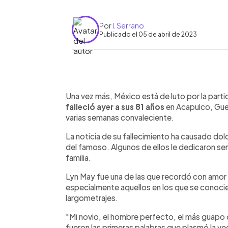
Por
I. Serrano
Publicado el 05 de abril de 2023
0:00
Facebook
Twitter
►
Escuchar artículo
Una vez más, México está de luto por la parti
falleció ayer a sus 81 años
en Acapulco, Guer
varias semanas convaleciente.
La noticia de su fallecimiento ha causado dolo
del famoso. Algunos de ellos le dedicaron sens
familia.
Lyn May fue una de las que recordó con amor y
especialmente aquellos en los que se conocier
largometrajes.
"Mi novio, el hombre perfecto, el más guapo
fueron las primeras palabras que plasmó la ve