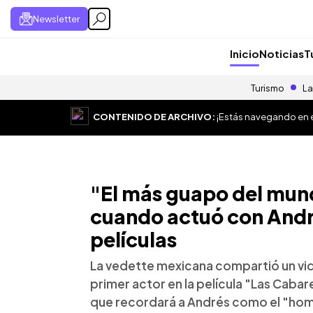
Newsletter
Inicio
Noticias
T
Turismo
La
CONTENIDO DE ARCHIVO:
¡Estás navegando en el
"El más guapo del mun
cuando actuó con André
películas
La vedette mexicana compartió un vide
primer actor en la película "Las Cab
que recordará a Andrés como el "hom