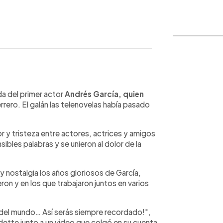
WhatsApp
Copiar link
da del primer actor
Andrés García, quien
rero. El galán las telenovelas había pasado
r y tristeza entre actores, actrices y amigos
ibles palabras y se unieron al dolor de la
 nostalgia los años gloriosos de García,
on y en los que trabajaron juntos en varios
 del mundo… Así serás siempre recordado!",
dette junto a un video que colgó en su cuenta