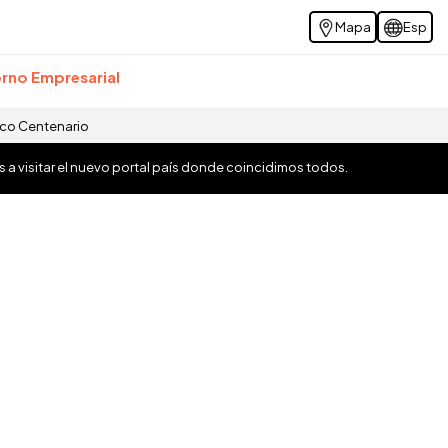
Mapa
Esp
rno Empresarial
ico Centenario
os a visitar el nuevo portal país donde coincidimos todos.