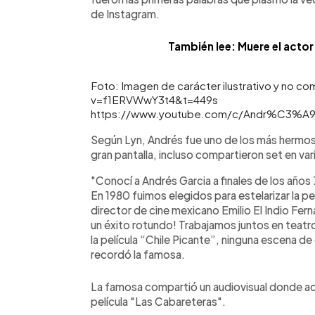
de Instagram.
También lee: Muere el actor
Foto: Imagen de carácter ilustrativo y no 
v=f1ERVWwY3t4&t=449s
https://www.youtube.com/c/Andr%C3%
Según Lyn, Andrés fue uno de los más hermos
gran pantalla, incluso compartieron set en va
"Conocí a Andrés Garcia a finales de los año
En 1980 fuimos elegidos para estelarizar la pe
director de cine mexicano Emilio El Indio Ferná
un éxito rotundo! Trabajamos juntos en teatro 
la película “Chile Picante”, ninguna escena d
recordó la famosa.
La famosa compartió un audiovisual donde act
película "Las Cabareteras".