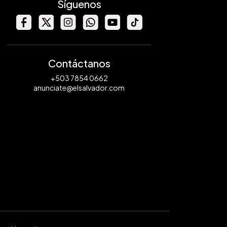
Síguenos
Contáctanos
+503 7854 0662
anunciate@elsalvador.com