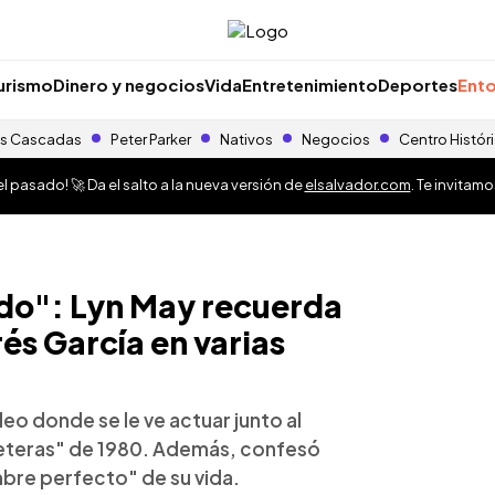
urismo
Dinero y negocios
Vida
Entretenimiento
Deportes
Ento
s Cascadas
Peter Parker
Nativos
Negocios
Centro Histór
 pasado! 🚀 Da el salto a la nueva versión de
elsalvador.com
. Te invitam
do": Lyn May recuerda
s García en varias
o donde se le ve actuar junto al
areteras" de 1980. Además, confesó
bre perfecto" de su vida.