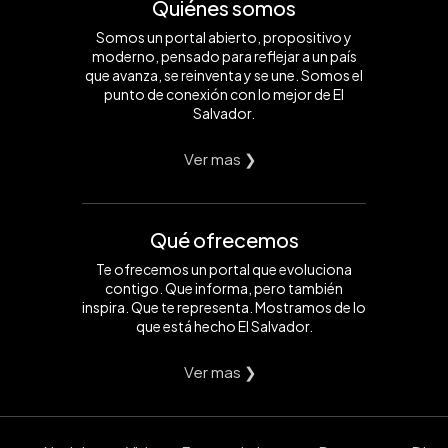
Quiénes somos
Somos un portal abierto, propositivo y
moderno, pensado para reflejar a un país
que avanza, se reinventa y se une. Somos el
punto de conexión con lo mejor de El
Salvador.
Ver mas ❯
Qué ofrecemos
Te ofrecemos un portal que evoluciona
contigo. Que informa, pero también
inspira. Que te representa. Mostramos de lo
que está hecho El Salvador.
Ver mas ❯