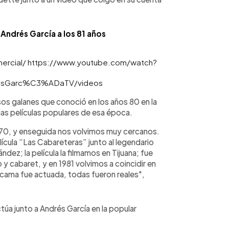
 Andrés García a los 81 años
comercial/ https://www.youtube.com/watch?
A9sGarc%C3%ADaTV/videos
os galanes que conoció en los años 80 en la
rias películas populares de esa época.
s 70, y enseguida nos volvimos muy cercanos.
lícula “Las Cabareteras” junto al legendario
ndez; la película la filmamos en Tijuana; fue
y cabaret, y en 1981 volvimos a coincidir en
e cama fue actuada, todas fueron reales",
úa junto a Andrés García en la popular