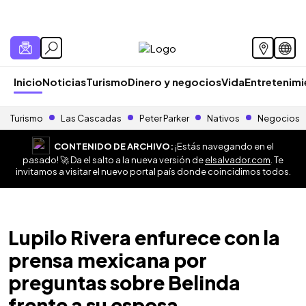
Inicio
Noticias
Turismo
Dinero y negocios
Vida
Entretenim
Turismo
Las Cascadas
Peter Parker
Nativos
Negocios
CONTENIDO DE ARCHIVO:
¡Estás navegando en el
pasado! 🚀 Da el salto a la nueva versión de
elsalvador.com
. Te
invitamos a visitar el nuevo portal país donde coincidimos todos.
Lupilo Rivera enfurece con la
prensa mexicana por
preguntas sobre Belinda
frente a su esposa