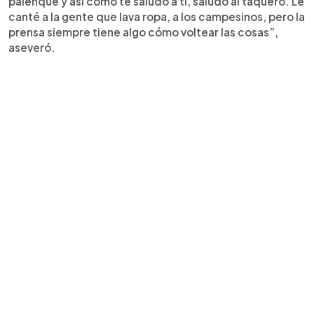
palenque y así como te saludo a ti, saludo al taquero. Le
canté a la gente que lava ropa, a los campesinos, pero la
prensa siempre tiene algo cómo voltear las cosas”,
aseveró.