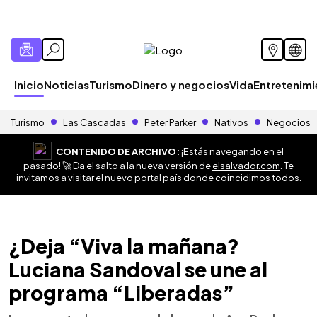
Inicio
Noticias
Turismo
Dinero y negocios
Vida
Entretenim
Turismo
Las Cascadas
Peter Parker
Nativos
Negocios
CONTENIDO DE ARCHIVO:
¡Estás navegando en el
pasado! 🚀 Da el salto a la nueva versión de
elsalvador.com
. Te
invitamos a visitar el nuevo portal país donde coincidimos todos.
¿Deja “Viva la mañana?
Luciana Sandoval se une al
programa “Liberadas”