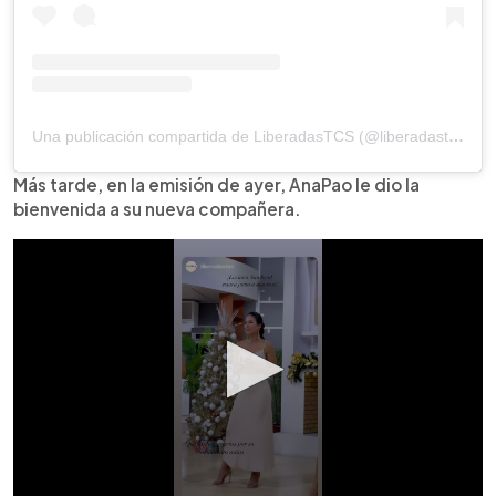
Una publicación compartida de LiberadasTCS (@liberadastcs)
Más tarde, en la emisión de ayer, AnaPao le dio la
bienvenida a su nueva compañera.