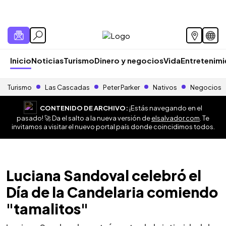
Inicio
Noticias
Turismo
Dinero y negocios
Vida
Entretenim
Turismo
Las Cascadas
Peter Parker
Nativos
Negocios
CONTENIDO DE ARCHIVO:
¡Estás navegando en el
pasado! 🚀 Da el salto a la nueva versión de
elsalvador.com
. Te
invitamos a visitar el nuevo portal país donde coincidimos todos.
Luciana Sandoval celebró el
Día de la Candelaria comiendo
"tamalitos"