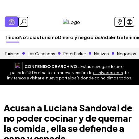
Inicio
Noticias
Turismo
Dinero y negocios
Vida
Entretenim
Turismo
Las Cascadas
Peter Parker
Nativos
Negocios
CONTENIDO DE ARCHIVO:
¡Estás navegando en el
pasado! 🚀 Da el salto a la nueva versión de
elsalvador.com
. Te
invitamos a visitar el nuevo portal país donde coincidimos todos.
Acusan a Luciana Sandoval de
no poder cocinar y de quemar
la comida, ella se defiende a
capa y espada