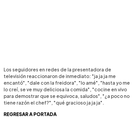
Los seguidores en redes de la presentadora de
televisión reaccionaron de inmediato: "ja ja ja me
encantó", "dale con la freidora", "lo amé", "hasta yo me
lo creí, se ve muy deliciosa la comida", "cocine en vivo
para demostrar que se equivoca, saludos", "¿a poco no
tiene razón el chef?", "qué gracioso ja ja ja".
REGRESAR A PORTADA