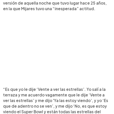
versión de aquella noche que tuvo lugar hace 25 años,
en la que Mijares tuvo una “inesperada” actitud.
“Es que yo le dije ‘Vente a ver las estrellas’. Yo salí a la
terraza y me acuerdo vagamente que le dije ‘Vente a
ver las estrellas’ y me dijo 'Ya las estoy viendo’, y yo ‘Es
que de adentro no se ven’, y me dijo ‘No, es que estoy
viendo el Super Bowl y están todas las estrellas del