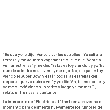
“Es que yo le dije ‘Vente a ver las estrellas’. Yo salí a la
terraza y me acuerdo vagamente que le dije ‘Vente a
ver las estrellas’ y me dijo 'Ya las estoy viendo’, y yo ‘Es
que de adentro no se ven’, y me dijo ‘No, es que estoy
viendo el Super Bowl y están todas las estrellas del
deporte que yo quiero ver’ y yo dije ‘Ah, bueno, órale’ y
ya me quedé viendo un ratito y luego ya me metí”,
relató entre risas la cantante.
La intérprete de “Electricidad” también aprovechó el
momento para desmentir nuevamente los rumores de