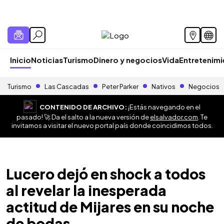
Inicio
Noticias
Turismo
Dinero y negocios
Vida
Entretenim
Turismo
Las Cascadas
Peter Parker
Nativos
Negocios
CONTENIDO DE ARCHIVO:
¡Estás navegando en el
pasado! 🚀 Da el salto a la nueva versión de
elsalvador.com
. Te
invitamos a visitar el nuevo portal país donde coincidimos todos.
Lucero dejó en shock a todos
al revelar la inesperada
actitud de Mijares en su noche
de bodas