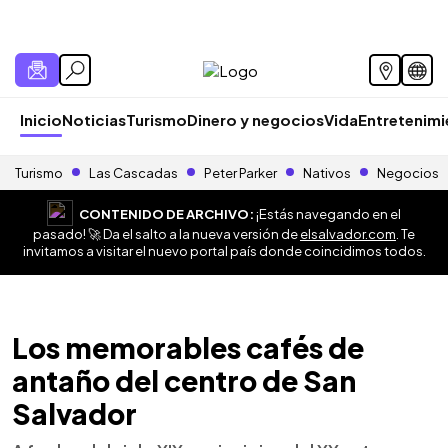
Inicio
Noticias
Turismo
Dinero y negocios
Vida
Entretenim
Turismo
Las Cascadas
Peter Parker
Nativos
Negocios
CONTENIDO DE ARCHIVO:
¡Estás navegando en el
pasado! 🚀 Da el salto a la nueva versión de
elsalvador.com
. Te
invitamos a visitar el nuevo portal país donde coincidimos todos.
Los memorables cafés de
antaño del centro de San
Salvador