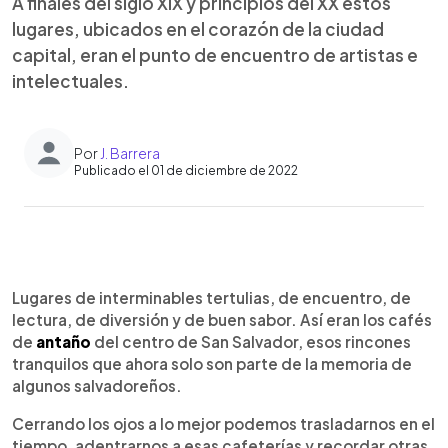
A finales del siglo XIX y principios del XX estos
lugares, ubicados en el corazón de la ciudad
capital, eran el punto de encuentro de artistas e
intelectuales.
Por
J. Barrera
Publicado el 01 de diciembre de 2022
0:00
►
Escuchar artículo
Lugares de interminables tertulias, de encuentro, de
lectura, de diversión y de buen sabor. Así eran los cafés
de
antaño
del centro de San Salvador, esos rincones
tranquilos que ahora solo son parte de la memoria de
algunos salvadoreños.
Cerrando los ojos a lo mejor podemos trasladarnos en el
tiempo, adentrarnos a esas cafeterías y recordar otras