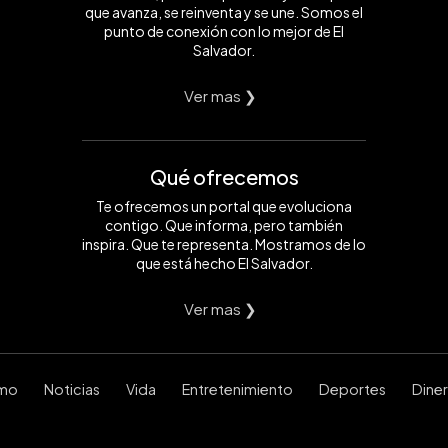
que avanza, se reinventa y se une. Somos el
punto de conexión con lo mejor de El
Salvador.
Ver mas ❯
Qué ofrecemos
Te ofrecemos un portal que evoluciona
contigo. Que informa, pero también
inspira. Que te representa. Mostramos de lo
que está hecho El Salvador.
Ver mas ❯
smo
Noticias
Vida
Entretenimiento
Deportes
Dine