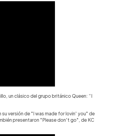
o, un clásico del grupo británico Queen: “I
 su versión de "I was made for lovin' you" de
ambién presentaron "Please don't go", de KC