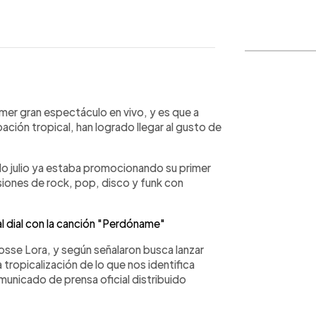
WhatsApp
Copiar link
imer gran espectáculo en vivo, y es que a
ión tropical, han logrado llegar al gusto de
do julio ya estaba promocionando su primer
siones de rock, pop, disco y funk con
l dial con la canción "Perdóname"
osse Lora, y según señalaron busca lanzar
tropicalización de lo que nos identifica
unicado de prensa oficial distribuido