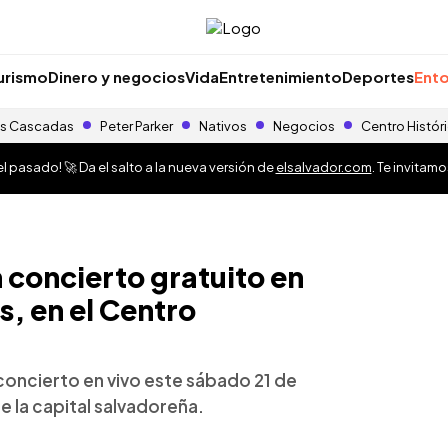
urismo
Dinero y negocios
Vida
Entretenimiento
Deportes
Ento
s Cascadas
Peter Parker
Nativos
Negocios
Centro Histór
 pasado! 🚀 Da el salto a la nueva versión de
elsalvador.com
. Te invitam
concierto gratuito en
s, en el Centro
concierto en vivo este sábado 21 de
e la capital salvadoreña.