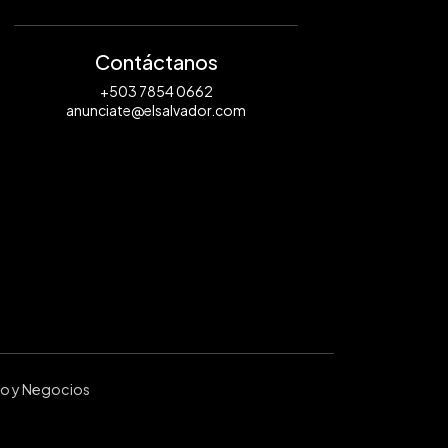
Contáctanos
+503 7854 0662
anunciate@elsalvador.com
ro y Negocios