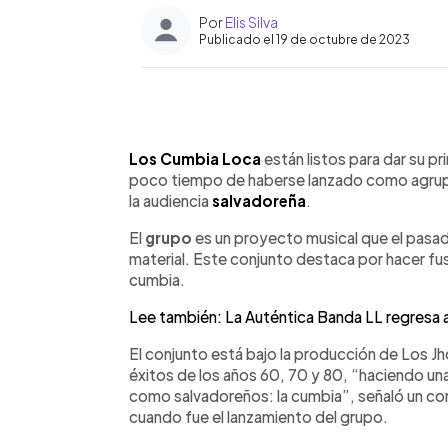
Por
Elis Silva
Publicado el 19 de octubre de 2023
0:00
Facebook
Twitter
►
Escuchar artículo
Los Cumbia Loca
están listos para dar su pr
poco tiempo de haberse lanzado como agrupac
la audiencia
salvadoreña
.
El
grupo
es un proyecto musical que el pasa
material. Este conjunto destaca por hacer fu
cumbia.
Lee también: La Auténtica Banda LL regresa a
El conjunto está bajo la producción de Los Jh
éxitos de los años 60, 70 y 80, “haciendo una 
como salvadoreños: la cumbia”, señaló un com
cuando fue el lanzamiento del grupo.