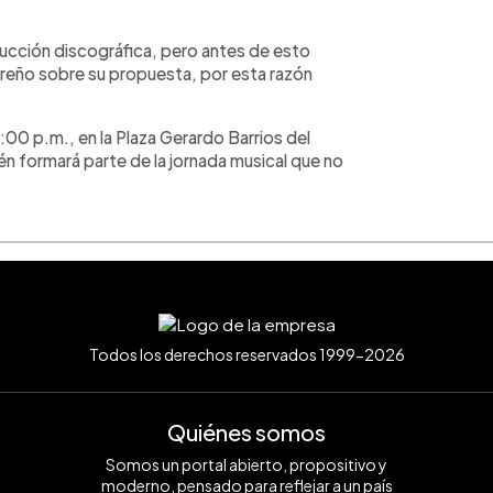
ucción discográfica, pero antes de esto
doreño sobre su propuesta, por esta razón
:00 p.m., en la Plaza Gerardo Barrios del
én formará parte de la jornada musical que no
Todos los derechos reservados 1999-2026
Quiénes somos
Somos un portal abierto, propositivo y
moderno, pensado para reflejar a un país