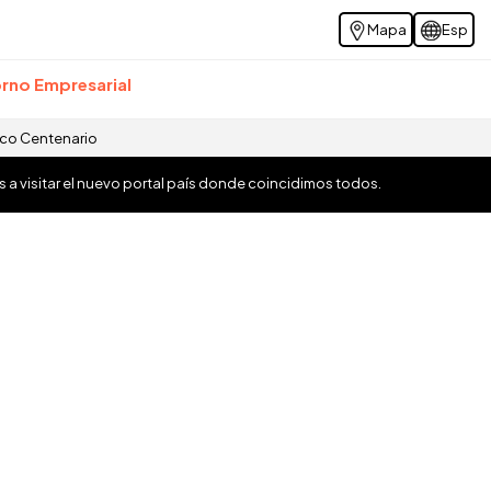
Mapa
Esp
rno Empresarial
ico Centenario
os a visitar el nuevo portal país donde coincidimos todos.