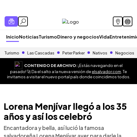
Inicio
Noticias
Turismo
Dinero y negocios
Vida
Entretenim
Turismo
Las Cascadas
Peter Parker
Nativos
Negocios
CONTENIDO DE ARCHIVO:
¡Estás navegando en el
pasado! 🚀 Da el salto a la nueva versión de
elsalvador.com
. Te
invitamos a visitar el nuevo portal país donde coincidimos todos.
Lorena Menjívar llegó a los 35
años y así los celebró
Encantadora y bella, así lució la famosa
salvadoreña Lorena Menjívar ayer para darle la