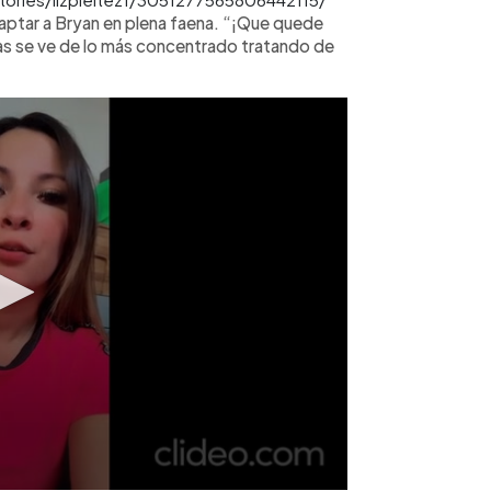
captar a Bryan en plena faena. “¡Que quede
cas se ve de lo más concentrado tratando de