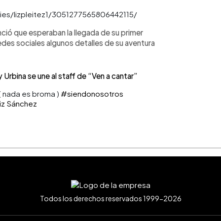
ies/lizpleitez1/3051277565806442115/
nció que esperaban la llegada de su primer
es sociales algunos detalles de su aventura
rbina se une al staff de “Ven a cantar”
( nada es broma )
#siendonosotros
iiz Sánchez
Todos los derechos reservados 1999-2026