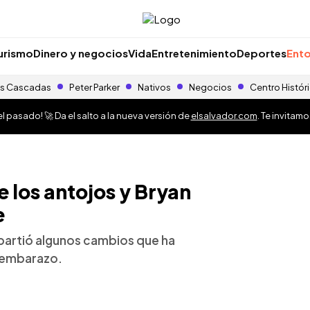
urismo
Dinero y negocios
Vida
Entretenimiento
Deportes
Ento
s Cascadas
Peter Parker
Nativos
Negocios
Centro Histór
 pasado! 🚀 Da el salto a la nueva versión de
elsalvador.com
. Te invitam
de los antojos y Bryan
e
partió algunos cambios que ha
 embarazo.