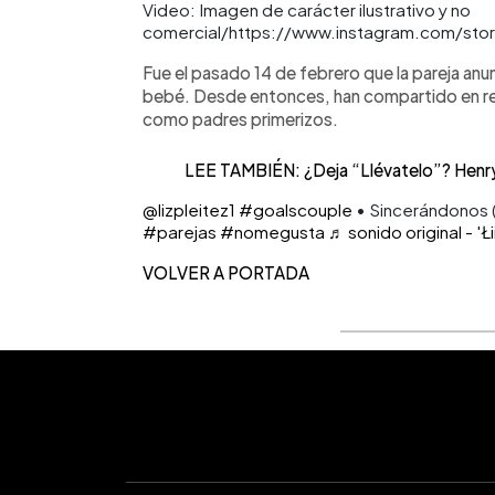
Video: Imagen de carácter ilustrativo y no
comercial/https://www.instagram.com/stor
Fue el pasado 14 de febrero que la pareja anu
bebé. Desde entonces, han compartido en red
como padres primerizos.
LEE TAMBIÉN: ¿Deja “Llévatelo”? Henry U
@lizpleitez1
#goalscouple
• Sincerándonos 
#parejas
#nomegusta
♬ sonido original - 'Ł
VOLVER A PORTADA