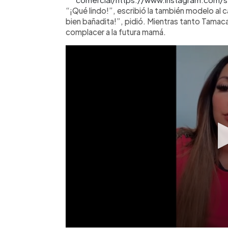
“¡Qué lindo!”, escribió la también modelo al 
bien bañadita!”, pidió. Mientras tanto Tama
complacer a la futura mamá.