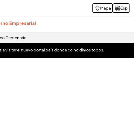
Mapa
Esp
rno Empresarial
ico Centenario
os a visitar el nuevo portal país donde coincidimos todos.