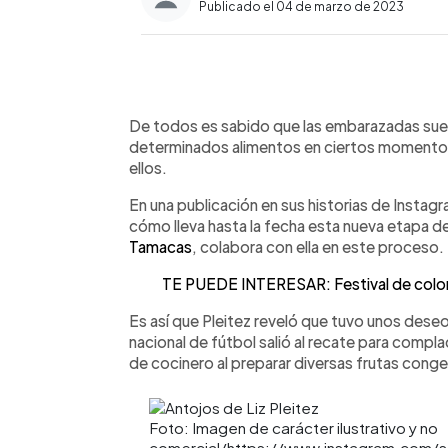
Publicado el 04 de marzo de 2023
0:00
Facebook
Twitter
►
Escuchar artículo
De todos es sabido que las embarazadas suele
determinados alimentos en ciertos momentos
ellos.
En una publicación en sus historias de Insta
cómo lleva hasta la fecha esta nueva etapa de
Tamacas
, colabora con ella en este proceso.
TE PUEDE INTERESAR: Festival de colore
Es así que Pleitez reveló que tuvo unos des
nacional de fútbol salió al recate para comp
de cocinero al preparar diversas frutas conge
Foto: Imagen de carácter ilustrativo y no
comercial/https://www.instagram.com/st