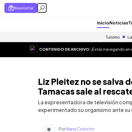
Newsletter
Inicio
Noticias
T
Turismo
La
CONTENIDO DE ARCHIVO:
¡Estás navegando en el
Liz Pleitez no se salva 
Tamacas sale al rescat
La expresentadora de televisión com
experimentado su organismo ante su
Por
Iliana Colocho