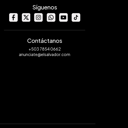
Síguenos
Contáctanos
+503 7854 0662
anunciate@elsalvador.com