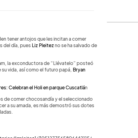
WhatsApp
Copiar link
n tener antojos que les incitan a comer
 del día, pues
Liz Pleitez
no se ha salvado de
gram, la exconductora de “Llévatelo” posteó
 su vida, así como el futuro papá,
Bryan
s: Celebran el Holi en parque Cuscatlá
n
eos de comer chocosandía y el seleccionado
lacer a su amada, es más demostró sus dotes
ladas.
ories/lizpleitez1/3051277565806442115/