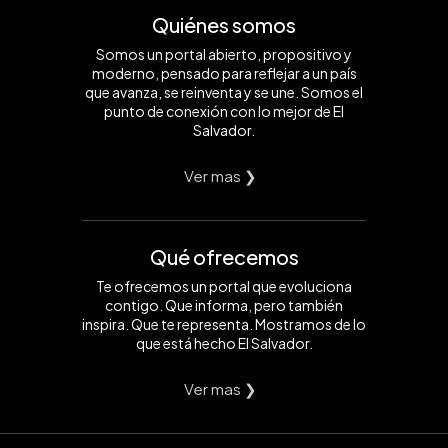
Quiénes somos
Somos un portal abierto, propositivo y
moderno, pensado para reflejar a un país
que avanza, se reinventa y se une. Somos el
punto de conexión con lo mejor de El
Salvador.
Ver mas ❯
Qué ofrecemos
Te ofrecemos un portal que evoluciona
contigo. Que informa, pero también
inspira. Que te representa. Mostramos de lo
que está hecho El Salvador.
Ver mas ❯