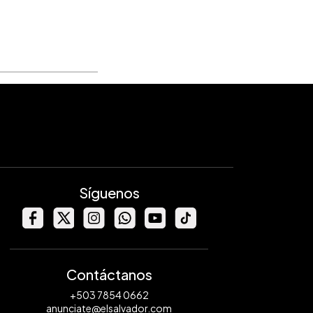
Síguenos
Contáctanos
+503 7854 0662
anunciate@elsalvador.com