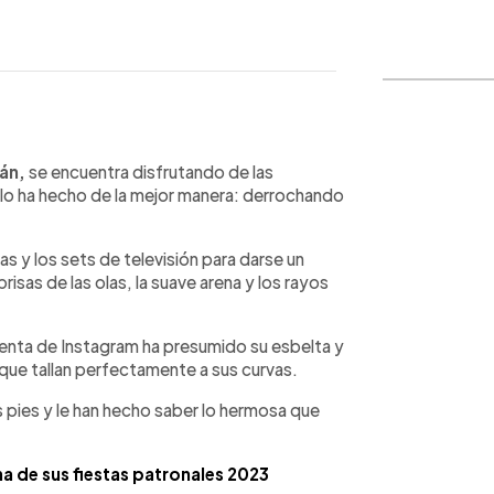
WhatsApp
Copiar link
án,
se encuentra disfrutando de las
 lo ha hecho de la mejor manera: derrochando
as y los sets de televisión para darse un
isas de las olas, la suave arena y los rayos
uenta de Instagram ha presumido su esbelta y
s que tallan perfectamente a sus curvas.
 pies y le han hecho saber lo hermosa que
a de sus fiestas patronales 2023