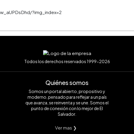
/Cw_aUPDsDhd/?img_index=2
Todos los derechos reservados 1999-2026
Quiénes somos
Somos un portal abierto, propositivo y
moderno, pensado para reflejar a un país
que avanza, se reinventa y se une. Somos el
punto de conexión con lo mejor de El
Salvador.
Ver mas ❯