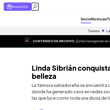
Newsletter
Inicio
Noticias
T
Turismo
La
CONTENIDO DE ARCHIVO:
¡Estás navegando en el
Linda Sibrián conquista
belleza
La famosa salvadoreña se encuentra 
donde ha generado caos en redes soci
las que luce como toda una diosa de 