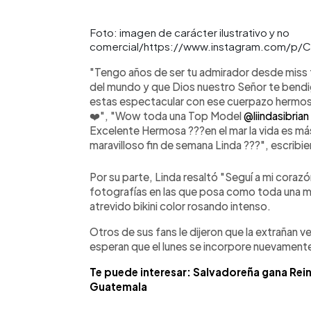
Foto: imagen de carácter ilustrativo y no
comercial/https://www.instagram.com/p
"Tengo años de ser tu admirador desde miss 
del mundo y que Dios nuestro Señor te bend
estas espectacular con ese cuerpazo hermosa
❤️", "Wow toda una Top Model
@liindasibrian
Excelente Hermosa ???en el mar la vida es m
maravilloso fin de semana Linda ???", escribie
Por su parte, Linda resaltó "Seguí a mi coraz
fotografías en las que posa como toda una mo
atrevido bikini color rosando intenso.
Otros de sus fans le dijeron que la extrañan v
esperan que el lunes se incorpore nuevament
Te puede interesar: Salvadoreña gana Rei
Guatemala