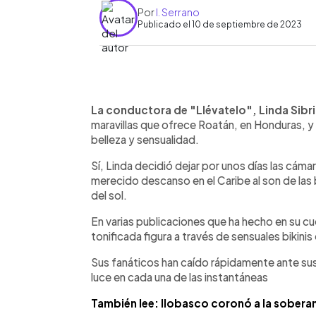
Por
I. Serrano
Publicado el 10 de septiembre de 2023
0:00
Facebook
Twitter
►
Escuchar artículo
La conductora de "Llévatelo", Linda Sibri
maravillas que ofrece Roatán, en Honduras, y
belleza y sensualidad.
Sí, Linda decidió dejar por unos días las cámar
merecido descanso en el Caribe al son de las br
del sol.
En varias publicaciones que ha hecho en su c
tonificada figura a través de sensuales bikini
Sus fanáticos han caído rápidamente ante sus
luce en cada una de las instantáneas
También lee: Ilobasco coronó a la soberan