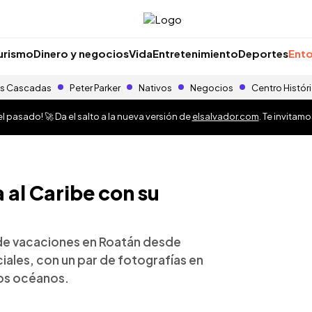
urismo
Dinero y negocios
Vida
Entretenimiento
Deportes
Ento
s Cascadas
Peter Parker
Nativos
Negocios
Centro Histór
 pasado! 🚀 Da el salto a la nueva versión de
elsalvador.com
. Te invitam
 al Caribe con su
de vacaciones en Roatán desde
ales, con un par de fotografías en
los océanos.