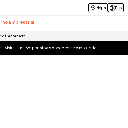
Mapa
Esp
rno Empresarial
ico Centenario
os a visitar el nuevo portal país donde coincidimos todos.