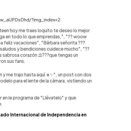
/Cw_aUPDsDhd/?img_index=2
teen hoy me traes loquito te deseo lo mejor
iga en todo lo que emprendas,", "?? woow
 feliz vacaciones", "Bárbara señorita ???
saludos y bendiciones cuidece mucho", "??
ás sabrosa corazón ⛱️???que tengas un
ron sus fans.
ón y me trajo hasta aquí ☀️✨", un post con dos
delo para el lente de la cámara, vistiendo un
er en le programa de "Llévatelo" y que
e.
nado Internacional de Independencia en