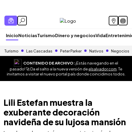
Inicio
Noticias
Turismo
Dinero y negocios
Vida
Entretenim
Turismo
Las Cascadas
Peter Parker
Nativos
Negocios
CONTENIDO DE ARCHIVO:
¡Estás navegando en el
pasado! 🚀 Da el salto a la nueva versión de
elsalvador.com
. Te
invitamos a visitar el nuevo portal país donde coincidimos todos.
Lili Estefan muestra la
exuberante decoración
navideña de su lujosa mansión