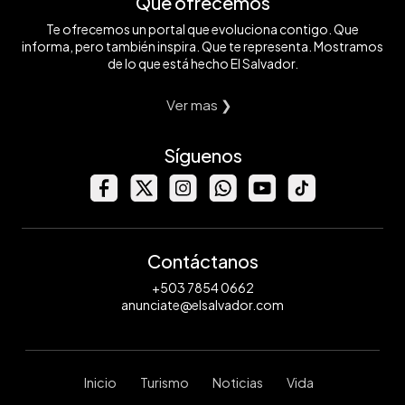
Qué ofrecemos
Te ofrecemos un portal que evoluciona contigo. Que
informa, pero también inspira. Que te representa. Mostramos
de lo que está hecho El Salvador.
Ver mas ❯
Síguenos
Contáctanos
+503 7854 0662
anunciate@elsalvador.com
Inicio
Turismo
Noticias
Vida