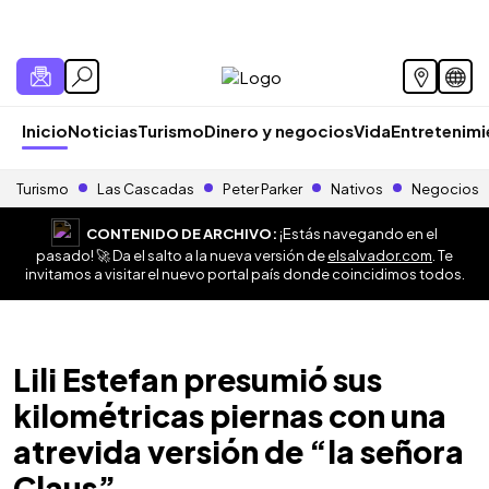
Inicio
Noticias
Turismo
Dinero y negocios
Vida
Entretenim
Turismo
Las Cascadas
Peter Parker
Nativos
Negocios
CONTENIDO DE ARCHIVO:
¡Estás navegando en el
pasado! 🚀 Da el salto a la nueva versión de
elsalvador.com
. Te
invitamos a visitar el nuevo portal país donde coincidimos todos.
Lili Estefan presumió sus
kilométricas piernas con una
atrevida versión de “la señora
Claus”