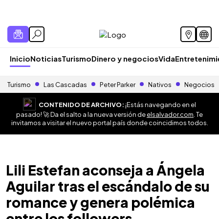
Inicio
Noticias
Turismo
Dinero y negocios
Vida
Entretenim
Turismo
Las Cascadas
Peter Parker
Nativos
Negocios
CONTENIDO DE ARCHIVO:
¡Estás navegando en el
pasado! 🚀 Da el salto a la nueva versión de
elsalvador.com
. Te
invitamos a visitar el nuevo portal país donde coincidimos todos.
Lili Estefan aconseja a Ángela
Aguilar tras el escándalo de su
romance y genera polémica
entre los followers