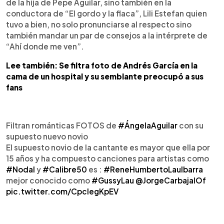
de la hija de Pepe Aguilar, sino también en la
conductora de “El gordo y la flaca”, Lili Estefan quien
tuvo a bien, no solo pronunciarse al respecto sino
también mandar un par de consejos a la intérprete de
“Ahí donde me ven”.
Lee también: Se filtra foto de Andrés García en la
cama de un hospital y su semblante preocupó a sus
fans
Filtran románticas FOTOS de
#ÁngelaAguilar
con su
supuesto nuevo novio
El supuesto novio de la cantante es mayor que ella por
15 años y ha compuesto canciones para artistas como
#Nodal
y
#Calibre50
es :
#ReneHumbertoLauIbarra
mejor conocido como
#GussyLau
@JorgeCarbajalOf
pic.twitter.com/CpcIegKpEV