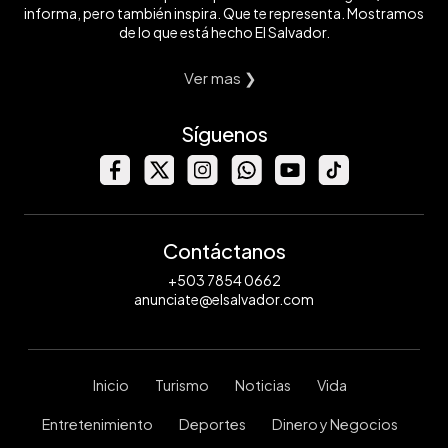
informa, pero también inspira. Que te representa. Mostramos
de lo que está hecho El Salvador.
Ver mas ❯
Síguenos
Contáctanos
+503 7854 0662
anunciate@elsalvador.com
Inicio
Turismo
Noticias
Vida
Entretenimiento
Deportes
Dinero y Negocios