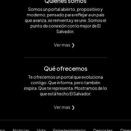
Quiénes somos
Somos un portal abierto, propositivo y
moderno, pensado para reflejar a un país
que avanza, se reinventa y se une. Somos el
punto de conexión con lo mejor de El
Salvador.
Ver mas ❯
Qué ofrecemos
Te ofrecemos un portal que evoluciona
contigo. Que informa, pero también
inspira. Que te representa. Mostramos de lo
que está hecho El Salvador.
Ver mas ❯
smo
Noticias
Vida
Entretenimiento
Deportes
Dine