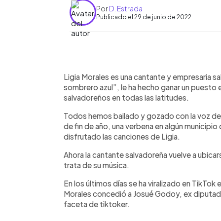
Por
D. Estrada
Publicado el 29 de junio de 2022
0:00
Facebook
Twitter
►
Escuchar artículo
Ligia Morales es una cantante y empresaria sa
sombrero azul”, le ha hecho ganar un puesto e
salvadoreños en todas las latitudes.
Todos hemos bailado y gozado con la voz de L
de fin de año, una verbena en algún municipio 
disfrutado las canciones de Ligia.
Ahora la cantante salvadoreña vuelve a ubicar
trata de su música.
En los últimos días se ha viralizado en TikTok
Morales concedió a Josué Godoy, ex diputado
faceta de tiktoker.