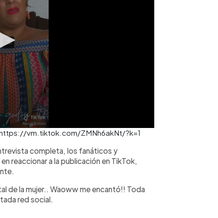
l: https://vm.tiktok.com/ZMNh6akNt/?k=1
ntrevista completa, los fanáticos y
n reaccionar a la publicación en TikTok,
ante.
pital de la mujer.. Waoww me encantó!! Toda
citada red social.