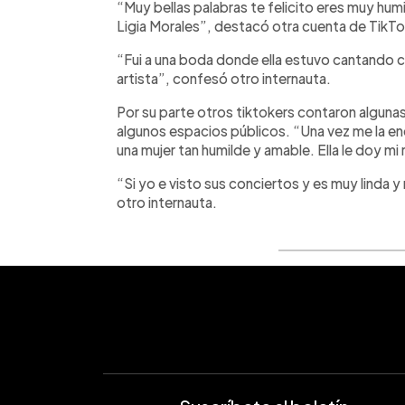
“Muy bellas palabras te felicito eres muy hum
Ligia Morales”, destacó otra cuenta de TikT
“Fui a una boda donde ella estuvo cantando co
artista”, confesó otro internauta.
Por su parte otros tiktokers contaron algunas 
algunos espacios públicos. “Una vez me la e
una mujer tan humilde y amable. Ella le doy mi
“Si yo e visto sus conciertos y es muy linda
otro internauta.