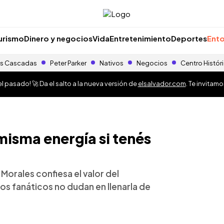
urismo
Dinero y negocios
Vida
Entretenimiento
Deportes
Ento
s Cascadas
Peter Parker
Nativos
Negocios
Centro Histór
 pasado! 🚀 Da el salto a la nueva versión de
elsalvador.com
. Te invitam
misma energía si tenés
Morales confiesa el valor del
los fanáticos no dudan en llenarla de