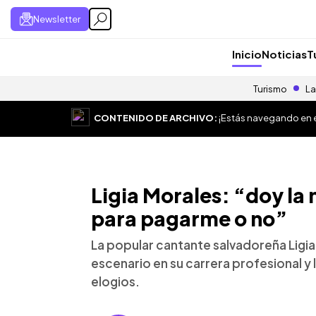
Newsletter
Inicio
Noticias
T
Turismo
La
CONTENIDO DE ARCHIVO:
¡Estás navegando en el
Ligia Morales: “doy la 
para pagarme o no”
La popular cantante salvadoreña Ligia 
escenario en su carrera profesional y 
elogios.