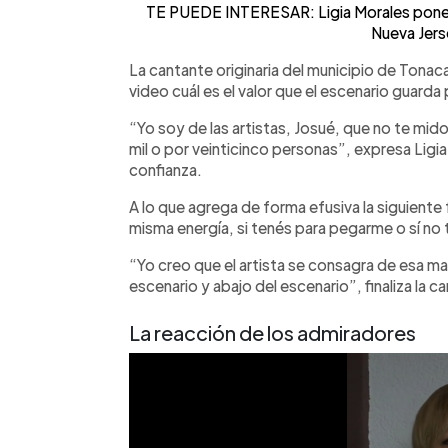
TE PUEDE INTERESAR: Ligia Morales pone a 
Nueva Jers
La cantante originaria del municipio de Tona
video cuál es el valor que el escenario guarda 
“Yo soy de las artistas, Josué, que no te mido
mil o por veinticinco personas”, expresa Ligi
confianza.
A lo que agrega de forma efusiva la siguiente 
misma energía, si tenés para pegarme o sí no 
“Yo creo que el artista se consagra de esa ma
escenario y abajo del escenario”, finaliza la c
La reacción de los admiradores