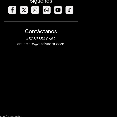
Síguenos
Contáctanos
+503 7854 0662
anunciate@elsalvador.com
ro y Negocios