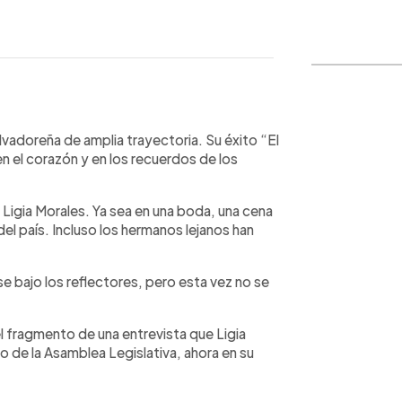
WhatsApp
Copiar link
lvadoreña de amplia trayectoria. Su éxito “El
n el corazón y en los recuerdos de los
igia Morales. Ya sea en una boda, una cena
del país. Incluso los hermanos lejanos han
se bajo los reflectores, pero esta vez no se
 el fragmento de una entrevista que Ligia
 de la Asamblea Legislativa, ahora en su