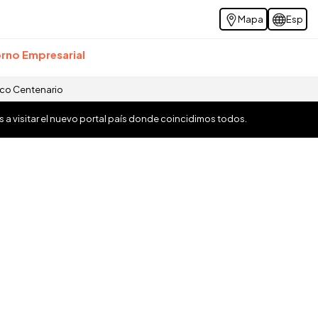
Mapa
Esp
rno Empresarial
ico Centenario
os a visitar el nuevo portal país donde coincidimos todos.