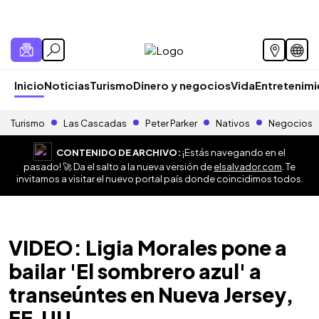
Inicio
Noticias
Turismo
Dinero y negocios
Vida
Entretenim
Turismo
Las Cascadas
Peter Parker
Nativos
Negocios
CONTENIDO DE ARCHIVO:
¡Estás navegando en el
pasado! 🚀 Da el salto a la nueva versión de
elsalvador.com
. Te
invitamos a visitar el nuevo portal país donde coincidimos todos.
VIDEO: Ligia Morales pone a
bailar 'El sombrero azul' a
transeúntes en Nueva Jersey,
EE.UU.