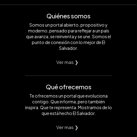
Quiénes somos
Somos un portal abierto, propositivo y
moderno, pensado para reflejar a un país
que avanza, se reinventa y se une. Somos el
punto de conexión con lo mejor de El
Salvador.
Ver mas ❯
Qué ofrecemos
Te ofrecemos un portal que evoluciona
contigo. Que informa, pero también
inspira. Que te representa. Mostramos de lo
que está hecho El Salvador.
Ver mas ❯