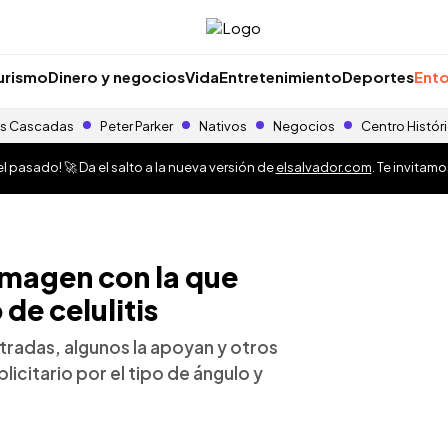
urismo
Dinero y negocios
Vida
Entretenimiento
Deportes
Ento
s Cascadas
Peter Parker
Nativos
Negocios
Centro Histór
 pasado! 🚀 Da el salto a la nueva versión de
elsalvador.com
. Te invitam
 imagen con la que
de celulitis
tradas, algunos la apoyan y otros
icitario por el tipo de ángulo y