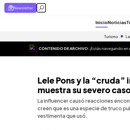
Newsletter
Inicio
Noticias
T
Turismo
La
CONTENIDO DE ARCHIVO:
¡Estás navegando en el
Lele Pons y la “cruda”
muestra su severo caso 
La influencer causó reacciones encon
creen que es una especie de truco publ
vestimenta que usó.