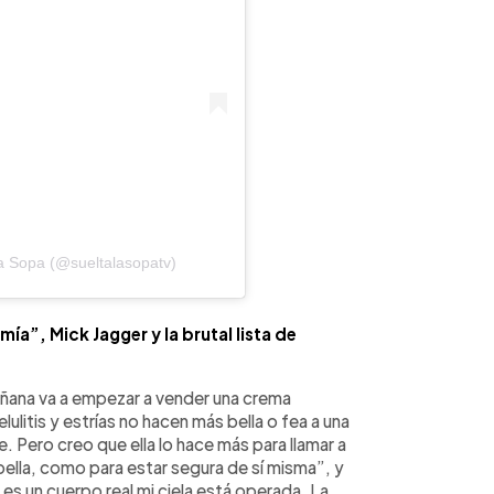
a Sopa (@sueltalasopatv)
ía”, Mick Jagger y la brutal lista de
ñana va a empezar a vender una crema
elulitis y estrías no hacen más bella o fea a una
ne. Pero creo que ella lo hace más para llamar a
bella, como para estar segura de sí misma”, y
es un cuerpo real mi ciela está operada. La