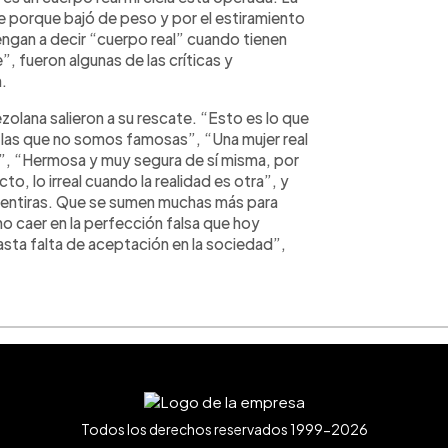
te porque bajó de peso y por el estiramiento
engan a decir “cuerpo real” cuando tienen
”, fueron algunas de las críticas y
.
zolana salieron a su rescate. “Esto es lo que
a las que no somos famosas”, “Una mujer real
a”, “Hermosa y muy segura de sí misma, por
o, lo irreal cuando la realidad es otra”, y
 mentiras. Que se sumen muchas más para
no caer en la perfección falsa que hoy
hasta falta de aceptación en la sociedad”,
Todos los derechos reservados 1999-2026