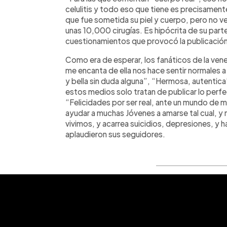
celulitis y todo eso que tiene es precisamen
que fue sometida su piel y cuerpo, pero no v
unas 10,000 cirugías. Es hipócrita de su parte
cuestionamientos que provocó la publicación
Como era de esperar, los fanáticos de la vene
me encanta de ella nos hace sentir normales 
y bella sin duda alguna”, “Hermosa, autentic
estos medios solo tratan de publicar lo perfect
“Felicidades por ser real, ante un mundo de
ayudar a muchas Jóvenes a amarse tal cual, y 
vivimos, y acarrea suicidios, depresiones, y 
aplaudieron sus seguidores.