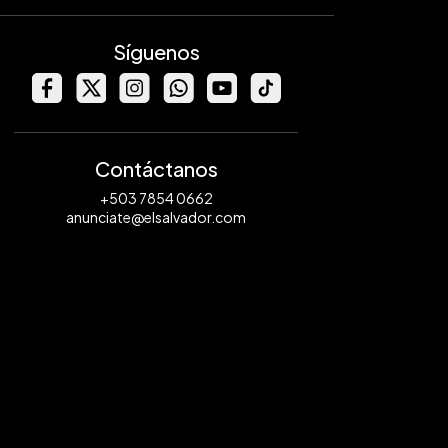
Síguenos
Contáctanos
+503 7854 0662
anunciate@elsalvador.com