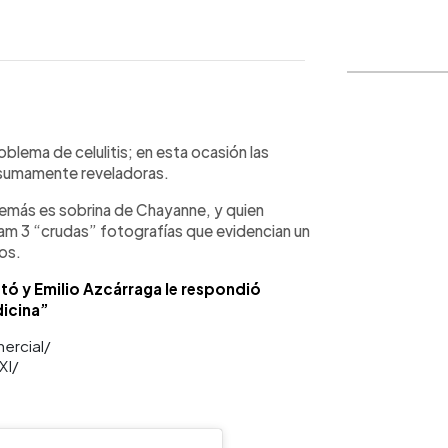
WhatsApp
Copiar link
blema de celulitis; en esta ocasión las
 sumamente reveladoras.
demás es sobrina de Chayanne, y quien
am 3 “crudas” fotografías que evidencian un
los.
etó y Emilio Azcárraga le respondió
icina”
mercial/
XI/