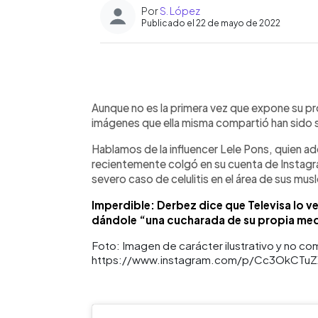
Por
S. López
Publicado el 22 de mayo de 2022
0:00
Facebook
Twitter
►
Escuchar artículo
Aunque no es la primera vez que expone su pro
imágenes que ella misma compartió han sido
Hablamos de la influencer Lele Pons, quien a
recientemente colgó en su cuenta de Instagr
severo caso de celulitis en el área de sus mus
Imperdible: Derbez dice que Televisa lo v
dándole “una cucharada de su propia med
Foto: Imagen de carácter ilustrativo y no co
https://www.instagram.com/p/Cc3OkCTuZ