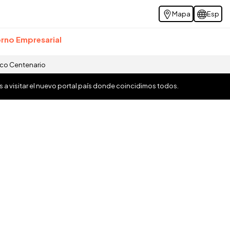
Mapa
Esp
rno Empresarial
ico Centenario
os a visitar el nuevo portal país donde coincidimos todos.