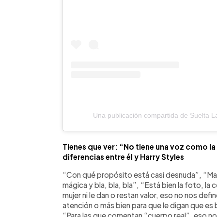
Una publicación compartida de Suelta L
Tienes que ver: “No tiene una voz como la m
diferencias entre él y Harry Styles
“Con qué propósito está casi desnuda”, “Ma
mágica y bla, bla, bla”, “Está bien la foto, la c
mujer ni le dan o restan valor, eso no nos defi
atención o más bien para que le digan que es 
“Para las que comentan “cuerpo real”, eso no 