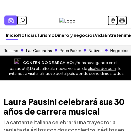
Inicio
Noticias
Turismo
Dinero y negocios
Vida
Entretenim
Turismo
Las Cascadas
Peter Parker
Nativos
Negocios
CONTENIDO DE ARCHIVO:
¡Estás navegando en el
pasado! 🚀 Da el salto a la nueva versión de
elsalvador.com
. Te
invitamos a visitar el nuevo portal país donde coincidimos todos.
Laura Pausini celebrará sus 30
años de carrera musical
La cantante italiana celebrará una trayectoria
repleta de éxitos con dos conciertos inéditos en