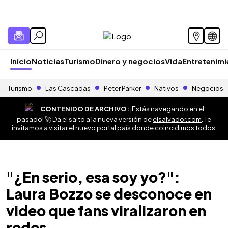
Inicio
Noticias
Turismo
Dinero y negocios
Vida
Entretenim
Turismo
Las Cascadas
Peter Parker
Nativos
Negocios
CONTENIDO DE ARCHIVO:
¡Estás navegando en el
pasado! 🚀 Da el salto a la nueva versión de
elsalvador.com
. Te
invitamos a visitar el nuevo portal país donde coincidimos todos.
"¿En serio, esa soy yo?":
Laura Bozzo se desconoce en
video que fans viralizaron en
redes