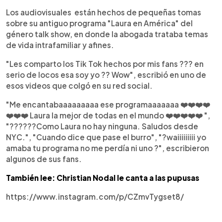
Los audiovisuales están hechos de pequeñas tomas
sobre su antiguo programa "Laura en América" del
género talk show, en donde la abogada trataba temas
de vida intrafamiliar y afines.
"Les comparto los Tik Tok hechos por mis fans ??? en
serio de locos esa soy yo ?? Wow", escribió en uno de
esos videos que colgó en su red social.
"Me encantabaaaaaaaaa ese programaaaaaaa ❤️❤️❤️❤️
❤️❤️❤️ Laura la mejor de todas en el mundo ❤️❤️❤️❤️❤️ ",
"??????Como Laura no hay ninguna. Saludos desde
NYC.", "Cuando dice que pase el burro", "?waiiiiiiiii yo
amaba tu programa no me perdía ni uno ?", escribieron
algunos de sus fans.
También lee: Christian Nodal le canta a las pupusas
https://www.instagram.com/p/CZmvTygset8/