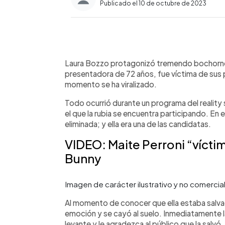
Publicado el 10 de octubre de 2023
0:00
Facebook
Twitter
►
Escuchar artículo
Laura Bozzo protagonizó tremendo bochorno e
presentadora de 72 años, fue víctima de sus p
momento se ha viralizado.
Todo ocurrió durante un programa del realit
el que la rubia se encuentra participando. En 
eliminada; y ella era una de las candidatas.
VIDEO: Maite Perroni “víct
Bunny
Imagen de carácter ilustrativo y no comer
Al momento de conocer que ella estaba salvad
emoción y se cayó al suelo. Inmediatamente la
levante y le agradezca al público que la salvó.