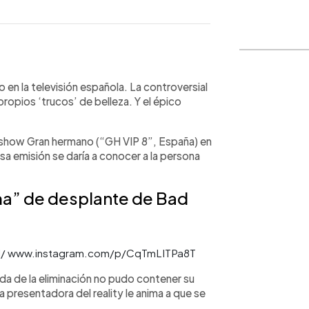
WhatsApp
Copiar link
n la televisión española. La controversial
ropios ‘trucos’ de belleza. Y el épico
y show Gran hermano (“GH VIP 8”, España) en
esa emisión se daría a conocer a la persona
ima” de desplante de Bad
cial/ www.instagram.com/p/CqTmLITPa8T
a de la eliminación no pudo contener su
 presentadora del reality le anima a que se