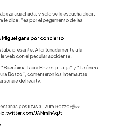
cabeza agachada, y solo se le escucha decir:
a le dice, “es por el pegamento de las
is Miguel gana por concierto
estaba presente. Afortunadamente a la
la web con el peculiar accidente.
, “Buenísima Laura Bozzo ja, ja, ja” y “Lo único
aura Bozzo”, comentaron los internautas
rsonaje del reality.
 pestañas postizas a Laura Bozzo 🤣👀
ic.twitter.com/JAMmIhAqJt
3