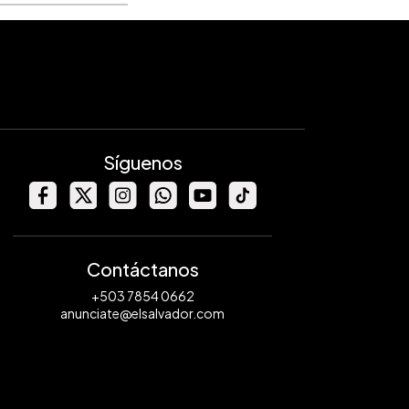
Síguenos
Contáctanos
+503 7854 0662
anunciate@elsalvador.com