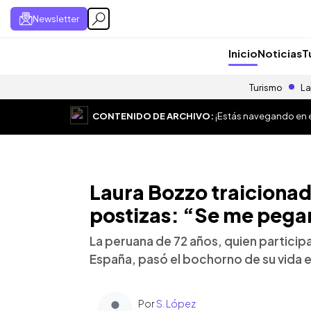
Newsletter
Inicio
Noticias
T
Turismo
La
CONTENIDO DE ARCHIVO:
¡Estás navegando en el
Laura Bozzo traicionad
postizas: “Se me pegar
La peruana de 72 años, quien participa
España, pasó el bochorno de su vida e
Por
S. López