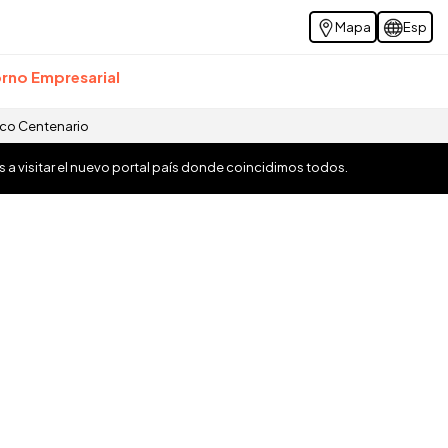
Mapa
Esp
rno Empresarial
ico Centenario
os a visitar el nuevo portal país donde coincidimos todos.