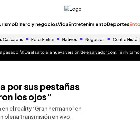
urismo
Dinero y negocios
Vida
Entretenimiento
Deportes
Ento
s Cascadas
Peter Parker
Nativos
Negocios
Centro Histór
 pasado! 🚀 Da el salto a la nueva versión de
elsalvador.com
. Te invitam
a por sus pestañas
on los ojos”
 en el reality ‘Gran hermano’ en
n plena transmisión en vivo.