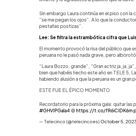
Sin embargo Laura continúa en el piso con la 
“se me pegan los ojos”. A lo que la conductor
pestañas postizas”.
Lee: Se filtra la estrambótica cifra que Lu
El momento provocó la risa del público que 
peruana no le pasó nada grave, pero alborotó 
“Laura Bozzo, grande”, “Gran actriz ja, ja, ja”
bien que habéis hecho este año en TELE 5, L
habiendo alusión a que la peruana es un gran pe
ESTE FUE EL ÉPICO MOMENTO
Recordatorio para la próxima gala: quitar las
#GHVIPGala4
🔵
https://t.co/fR6iCIDK6m
p
— Telecinco (@telecincoes)
October 5, 202