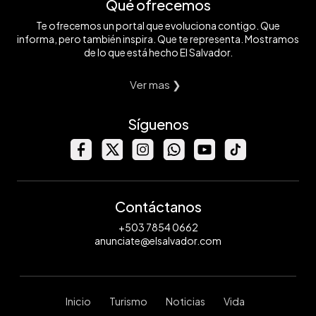
Qué ofrecemos
Te ofrecemos un portal que evoluciona contigo. Que
informa, pero también inspira. Que te representa. Mostramos
de lo que está hecho El Salvador.
Ver mas ❯
Síguenos
Contáctanos
+503 7854 0662
anunciate@elsalvador.com
Inicio
Turismo
Noticias
Vida