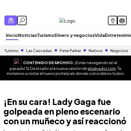
Inicio
Noticias
Turismo
Dinero y negocios
Vida
Entretenim
Turismo
Las Cascadas
Peter Parker
Nativos
Negocios
CONTENIDO DE ARCHIVO:
¡Estás navegando en el
pasado! 🚀 Da el salto a la nueva versión de
elsalvador.com
. Te
invitamos a visitar el nuevo portal país donde coincidimos todos.
¡En su cara! Lady Gaga fue
golpeada en pleno escenario
con un muñeco y así reaccionó