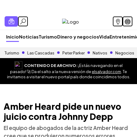
Inicio
Noticias
Turismo
Dinero y negocios
Vida
Entretenim
Turismo
Las Cascadas
Peter Parker
Nativos
Negocios
CONTENIDO DE ARCHIVO:
¡Estás navegando en el
pasado! 🚀 Da el salto a la nueva versión de
elsalvador.com
. Te
invitamos a visitar el nuevo portal país donde coincidimos todos.
Amber Heard pide un nuevo
juicio contra Johnny Depp
El equipo de abogados de la actriz Amber Heard
cree que se produjeron numerosos errores